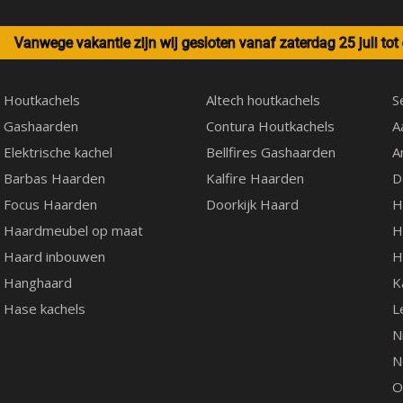
Vanwege vakantie zijn wij gesloten vanaf zaterdag 25 juli to
Houtkachels
Altech houtkachels
S
Gashaarden
Contura Houtkachels
A
Elektrische kachel
Bellfires Gashaarden
A
Barbas Haarden
Kalfire Haarden
D
Focus Haarden
Doorkijk Haard
H
Haardmeubel op maat
H
Haard inbouwen
H
Hanghaard
K
Hase kachels
L
N
N
O