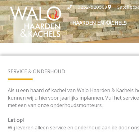
Ga
0252-520503
Satelliet
naar
de
HAARDEN EN KACHELS
inhoud
SERVICE & ONDERHOUD
Als u een haard of kachel van Walo Haarden & Kachels h
kunnen wij u hiervoor jaarlijks inplannen. Vul het serv
met een van onze onderhoudsmonteurs.
Let op!
Wij leveren alleen service en onderhoud aan de door on