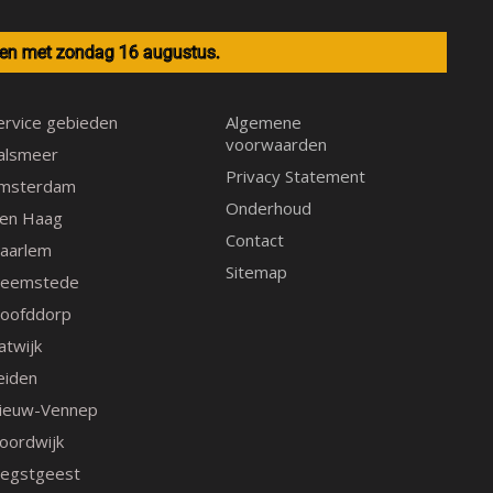
c
s
n
e
t
t
t en met zondag 16 augustus.
b
a
e
o
g
r
o
r
e
ervice gebieden
Algemene
voorwaarden
k
a
s
alsmeer
m
t
Privacy Statement
msterdam
Onderhoud
en Haag
Contact
aarlem
Sitemap
eemstede
oofddorp
atwijk
eiden
ieuw-Vennep
oordwijk
egstgeest