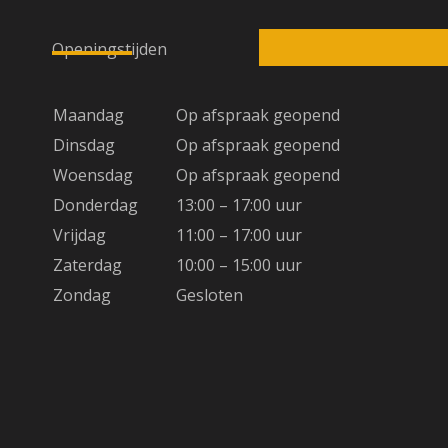
a
t
Openingstijden
i
v
e
Maandag
Op afspraak geopend
:
Dinsdag
Op afspraak geopend
Woensdag
Op afspraak geopend
Donderdag
13:00 – 17:00 uur
Vrijdag
11:00 – 17:00 uur
Zaterdag
10:00 – 15:00 uur
Zondag
Gesloten