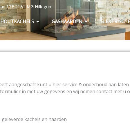
baan 17F 2181 MG Hillegom
Open Houtkachels
Open Gashaarden
HOUTKACHELS
GASHAARDEN
ELEKTRISCH
eeft aangeschaft kunt u hier service & onderhoud aan late
iceformulier in met uw gegevens en wij nemen contact met u 
s geleverde kachels en haarden.