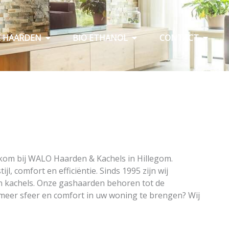
Open Elektrische haarden
Open Bio ethanol
Open C
E HAARDEN
BIO ETHANOL
CONTACT
kom bij WALO Haarden & Kachels in Hillegom.
, comfort en efficiëntie. Sinds 1995 zijn wij
en kachels. Onze gashaarden behoren tot de
meer sfeer en comfort in uw woning te brengen? Wij