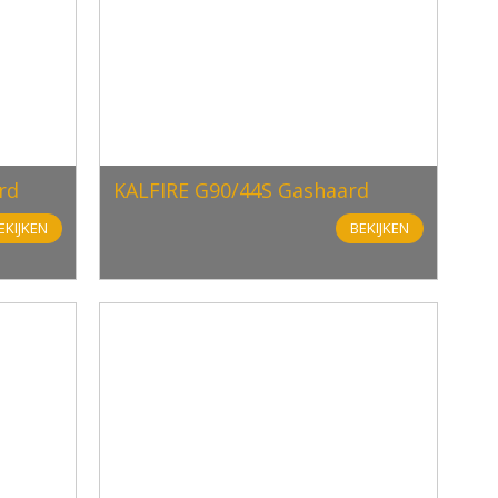
rd
KALFIRE G90/44S Gashaard
EKIJKEN
BEKIJKEN