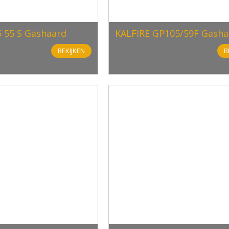
85 55 S Gashaard
KALFIRE GP105/59F Gasha
BEKIJKEN
B