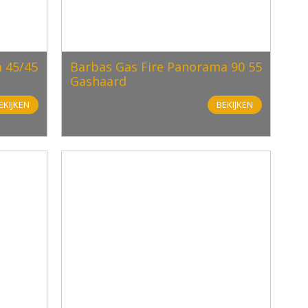
 45/45
Barbas Gas Fire Panorama 90 55
Gashaard
EKIJKEN
BEKIJKEN