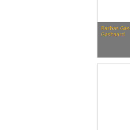
Barbas Gas 
Gashaard