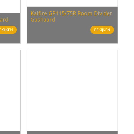
Kalfire GP115/75R Room Divider
ard
Gashaard
EKIJKEN
BEKIJKEN