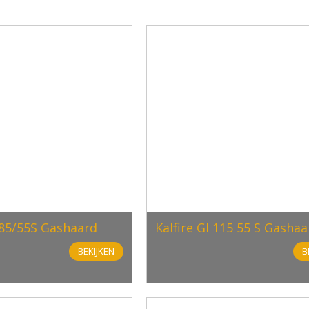
85/55S Gashaard
Kalfire GI 115 55 S Gashaa
BEKIJKEN
B