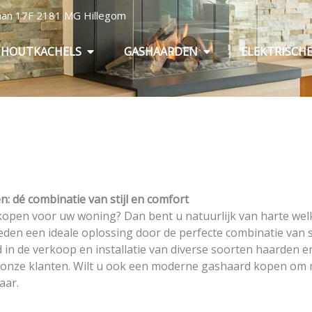
baan 17F 2181 MG Hillegom
Open Houtkachels
Open Gashaarden
HOUTKACHELS
GASHAARDEN
ELEKTRISCH
: dé combinatie van stijl en comfort
open voor uw woning? Dan bent u natuurlijk van harte wel
en een ideale oplossing door de perfecte combinatie van stijl
d in de verkoop en installatie van diverse soorten haarden 
 onze klanten. Wilt u ook een moderne gashaard kopen om 
aar.