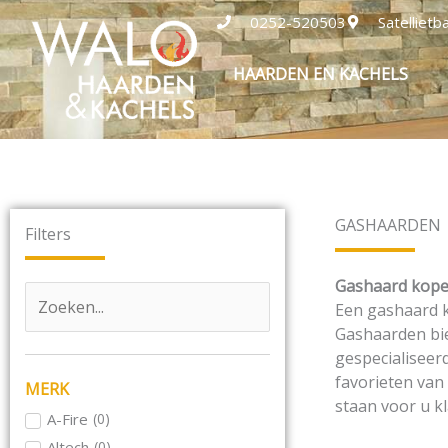
Ga
0252-520503
Satelliet
naar
de
HAARDEN EN KACHELS
inhoud
GASHAARDEN
Filters
Gashaard kopen
Een gashaard k
Gashaarden bied
gespecialiseer
favorieten van
MERK
staan voor u kl
A-Fire
(
0
)
Altech
(
0
)