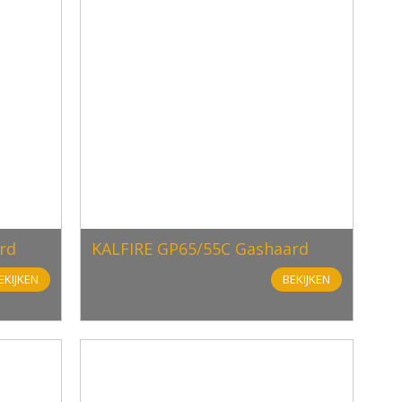
rd
KALFIRE GP65/55C Gashaard
EKIJKEN
BEKIJKEN