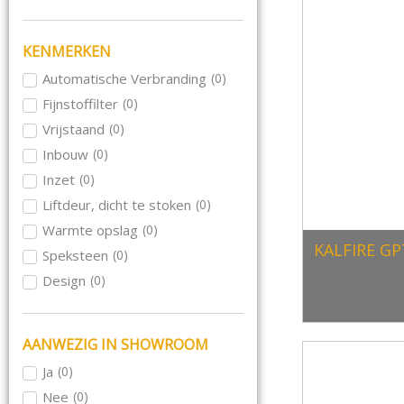
Schmid
(
0
)
Skantherm
(
0
)
KENMERKEN
Wanders
(
0
)
Automatische Verbranding
(
0
)
Wiking
(
0
)
Fijnstoffilter
(
0
)
Le Feu
(
0
)
Vrijstaand
(
0
)
Blaze Harmony
(
0
)
Inbouw
(
0
)
Inzet
(
0
)
Liftdeur, dicht te stoken
(
0
)
Warmte opslag
(
0
)
KALFIRE GP
Speksteen
(
0
)
Design
(
0
)
Hangend aan plafond
(
0
)
Hangend aan muur
(
0
)
AANWEZIG IN SHOWROOM
Rond
(
0
)
Ja
(
0
)
Draaibaar
(
0
)
Nee
(
0
)