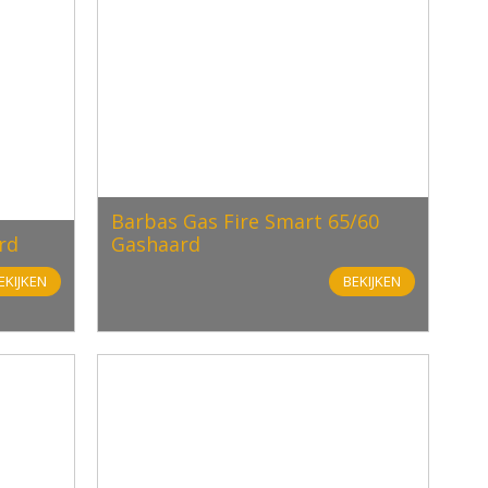
Barbas Gas Fire Smart 65/60
rd
Gashaard
EKIJKEN
BEKIJKEN