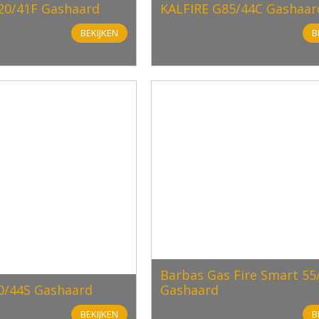
20/41F Gashaard
KALFIRE G85/44C Gashaar
BEKIJKEN
B
Barbas Gas Fire Smart 55
0/44S Gashaard
Gashaard
BEKIJKEN
B