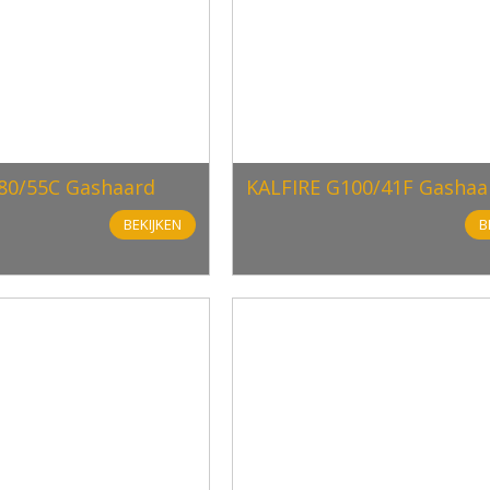
80/55C Gashaard
KALFIRE G100/41F Gashaa
BEKIJKEN
B