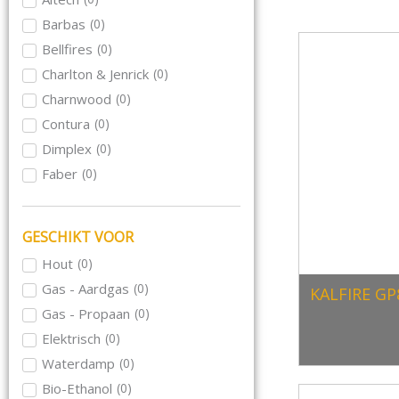
Barbas
(
0
)
Bellfires
(
0
)
Charlton & Jenrick
(
0
)
Charnwood
(
0
)
Contura
(
0
)
Dimplex
(
0
)
Faber
(
0
)
Focus
(
0
)
Hase
(
0
)
GESCHIKT VOOR
Hwam
(
0
)
Hout
(
0
)
Jacobus
(
0
)
Gas - Aardgas
(
0
)
KALFIRE GP
Kalfire
(
0
)
Gas - Propaan
(
0
)
Meteor
(
0
)
Elektrisch
(
0
)
Morso
(
0
)
Waterdamp
(
0
)
Nordpeis
(
0
)
Bio-Ethanol
(
0
)
Rika
(
0
)