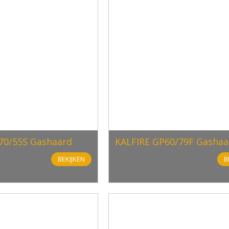
70/55S Gashaard
KALFIRE GP60/79F Gashaa
BEKIJKEN
B