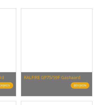
rd
KALFIRE GP75/59F Gashaard
EKIJKEN
BEKIJKEN