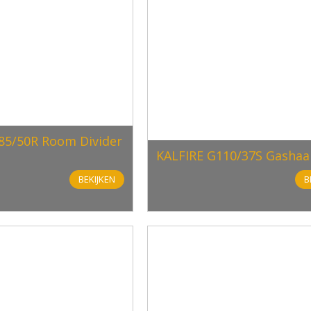
85/50R Room Divider
KALFIRE G110/37S Gashaa
BEKIJKEN
B