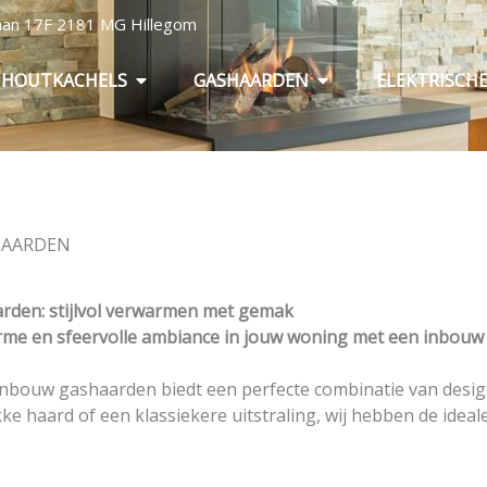
baan 17F 2181 MG Hillegom
Open Houtkachels
Open Gashaarden
HOUTKACHELS
GASHAARDEN
ELEKTRISCH
HAARDEN
rden: stijlvol verwarmen met gemak
me en sfeervolle ambiance in jouw woning met een inbouw
 inbouw gashaarden biedt een perfecte combinatie van design
e haard of een klassiekere uitstraling, wij hebben de ideal