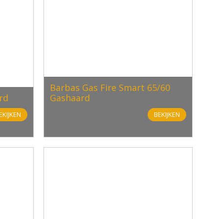
Barbas Gas Fire Smart 65/60
rd
Gashaard
EKIJKEN
BEKIJKEN