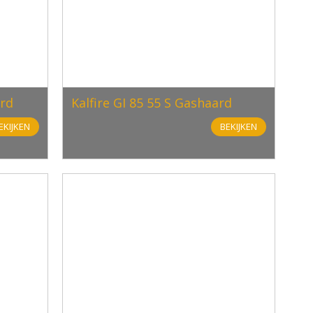
rd
Kalfire GI 85 55 S Gashaard
EKIJKEN
BEKIJKEN