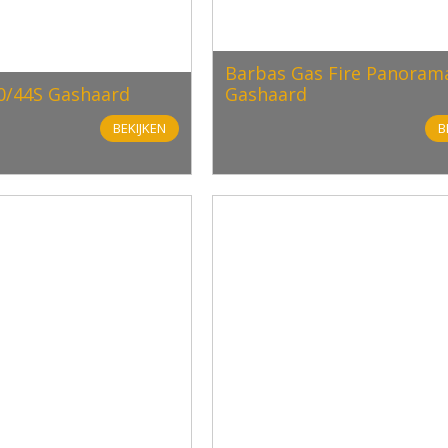
Barbas Gas Fire Panorama
0/44S Gashaard
Gashaard
BEKIJKEN
B