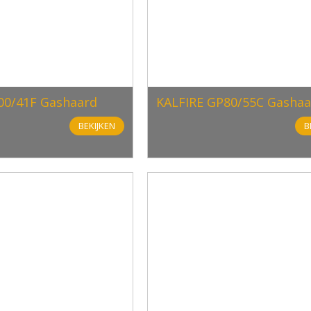
00/41F Gashaard
KALFIRE GP80/55C Gashaa
BEKIJKEN
B