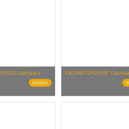
70/55S Gashaard
KALFIRE GP65/55C Gashaa
BEKIJKEN
B