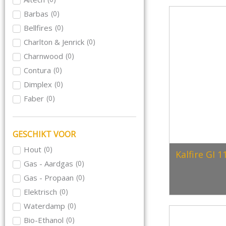
Barbas
(
0
)
Bellfires
(
0
)
Charlton & Jenrick
(
0
)
Charnwood
(
0
)
Contura
(
0
)
Dimplex
(
0
)
Faber
(
0
)
Focus
(
0
)
Hase
(
0
)
GESCHIKT VOOR
Hwam
(
0
)
Hout
(
0
)
Kalfire GI 
Jacobus
(
0
)
Gas - Aardgas
(
0
)
Kalfire
(
0
)
Gas - Propaan
(
0
)
Meteor
(
0
)
Elektrisch
(
0
)
Morso
(
0
)
Waterdamp
(
0
)
Nordpeis
(
0
)
Bio-Ethanol
(
0
)
Rika
(
0
)