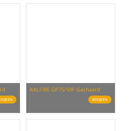
rd
KALFIRE GP75/59F Gashaard
EKIJKEN
BEKIJKEN