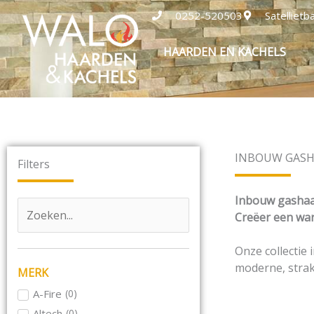
Ga
0252-520503
Satelliet
naar
de
HAARDEN EN KACHELS
inhoud
INBOUW GAS
Filters
Inbouw gashaa
Creëer een war
Onze collectie
moderne, strakk
MERK
A-Fire
(
0
)
Altech
(
0
)