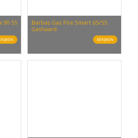
 90 55
Barbas Gas Fire Smart 65/55
Gashaard
EKIJKEN
BEKIJKEN