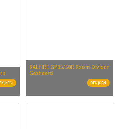
KALFIRE GP85/50R Room Divider
rd
Gashaard
EKIJKEN
BEKIJKEN