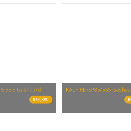
115 55 S Gashaard
KALFIRE GP85/55S Gashaa
BEKIJKEN
B