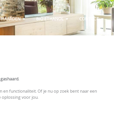
Open Elektrische haarden
Open Bio ethanol
Open C
E HAARDEN
BIO ETHANOL
CONTACT
 gashaard.
 en functionaliteit. Of je nu op zoek bent naar een
e oplossing voor jou.