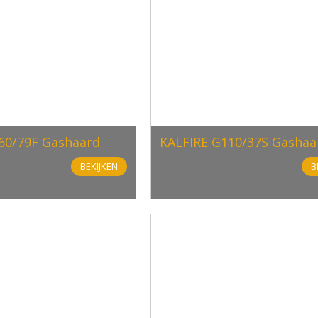
60/79F Gashaard
KALFIRE G110/37S Gashaa
BEKIJKEN
B