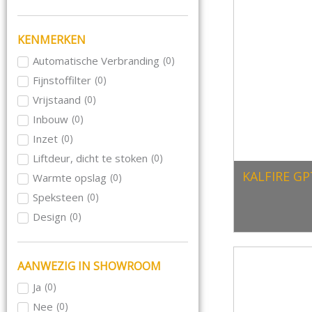
Schmid
(
0
)
Skantherm
(
0
)
KENMERKEN
Wanders
(
0
)
Automatische Verbranding
(
0
)
Wiking
(
0
)
Fijnstoffilter
(
0
)
Le Feu
(
0
)
Vrijstaand
(
0
)
Blaze Harmony
(
0
)
Inbouw
(
0
)
Inzet
(
0
)
Liftdeur, dicht te stoken
(
0
)
KALFIRE GP
Warmte opslag
(
0
)
Speksteen
(
0
)
Design
(
0
)
Hangend aan plafond
(
0
)
Hangend aan muur
(
0
)
AANWEZIG IN SHOWROOM
Rond
(
0
)
Ja
(
0
)
Draaibaar
(
0
)
Nee
(
0
)