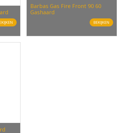
Barbas Gas Fire Front 90 60
ard
Gashaard
EKIJKEN
BEKIJKEN
rd