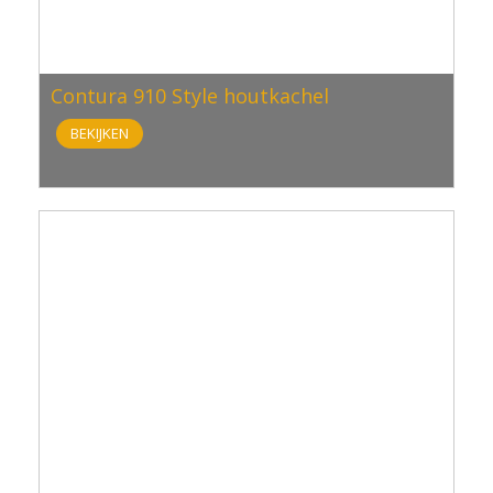
Contura 910 Style houtkachel
BEKIJKEN