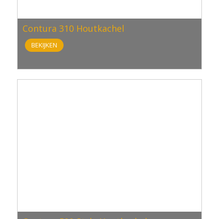
Contura 310 Houtkachel
BEKIJKEN