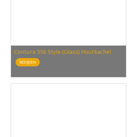
Contura 556 Style (Glass) Houtkachel
BEKIJKEN