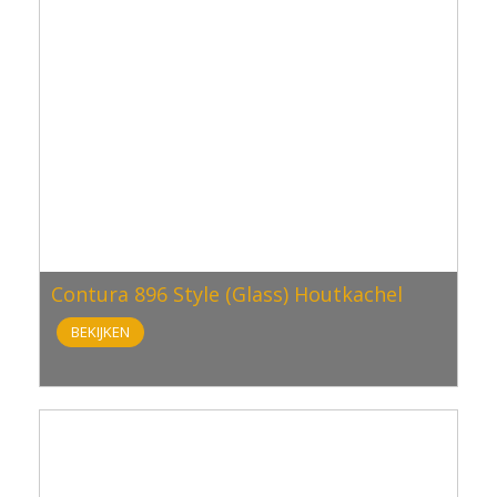
Contura 896 Style (Glass) Houtkachel
BEKIJKEN