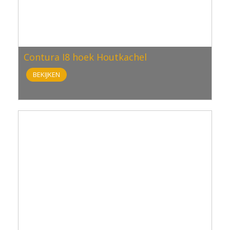
Contura I8 hoek Houtkachel
BEKIJKEN