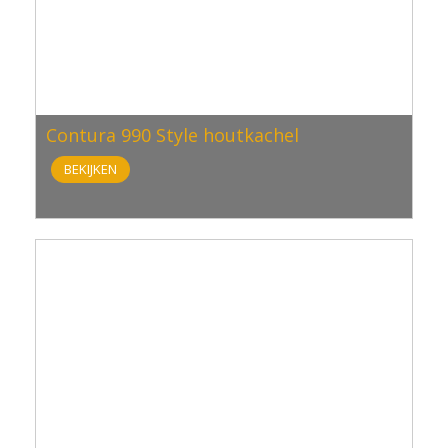
Contura 990 Style houtkachel
BEKIJKEN