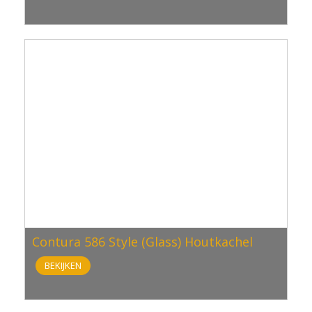
Contura 586 Style (Glass) Houtkachel
BEKIJKEN