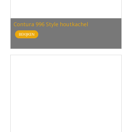
Contura 996 Style houtkachel
BEKIJKEN