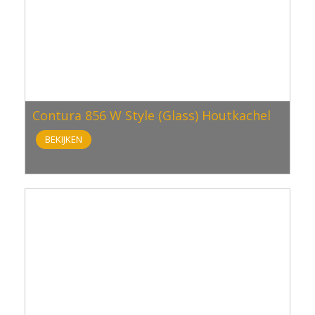
Contura 856 W Style (Glass) Houtkachel
BEKIJKEN