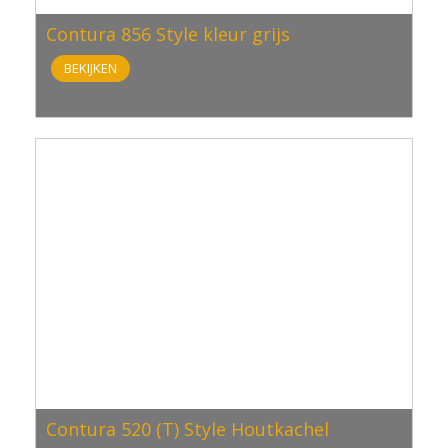
Contura 856 Style kleur grijs
BEKIJKEN
Contura 520 (T) Style Houtkachel