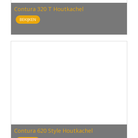
Contura 320 T Houtkachel
BEKIJKEN
Contura 620 Style Houtkachel