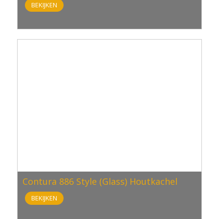
BEKIJKEN
Contura 886 Style (Glass) Houtkachel
BEKIJKEN