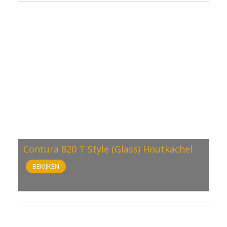
Contura 820 T Style (Glass) Houtkachel
BEKIJKEN