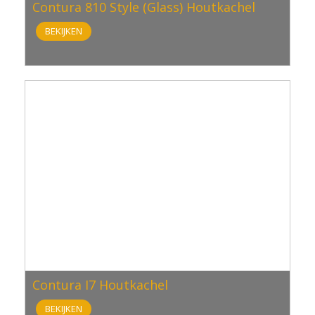
Contura 810 Style (Glass) Houtkachel
BEKIJKEN
Contura I7 Houtkachel
BEKIJKEN