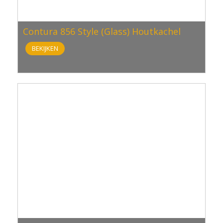
Contura 856 Style (Glass) Houtkachel
BEKIJKEN