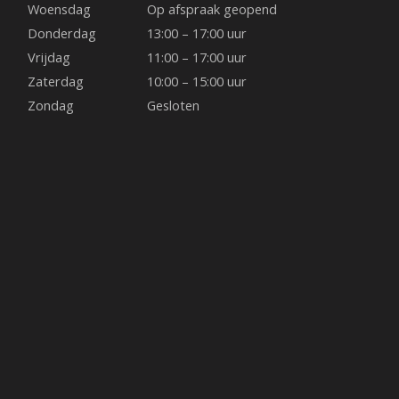
o
g
r
Woensdag
Op afspraak geopend
o
r
e
Donderdag
13:00 – 17:00 uur
Vrijdag
11:00 – 17:00 uur
k
a
s
Zaterdag
10:00 – 15:00 uur
Zondag
Gesloten
m
t