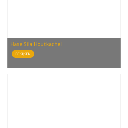
Hase Sila Houtkachel
BEKIJKEN