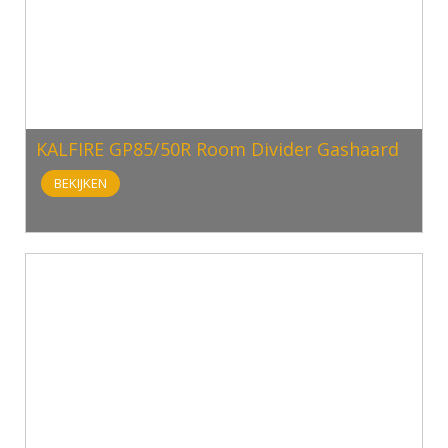
KALFIRE GP85/50R Room Divider Gashaard
BEKIJKEN