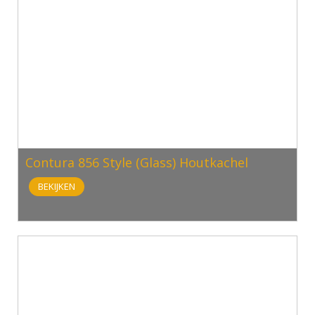
Contura 856 Style (Glass) Houtkachel
BEKIJKEN