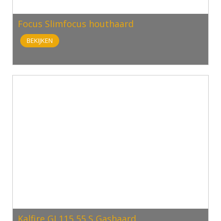
Focus Slimfocus houthaard
BEKIJKEN
Kalfire GI 115 55 S Gashaard