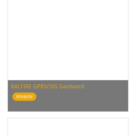
KALFIRE GP85/55S Gashaard
BEKIJKEN