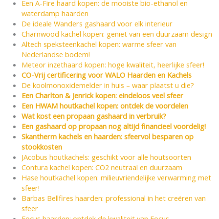
Een A-Fire haard kopen: de mooiste bio-ethanol en
waterdamp haarden
De ideale Wanders gashaard voor elk interieur
Charnwood kachel kopen: geniet van een duurzaam design
Altech speksteenkachel kopen: warme sfeer van
Nederlandse bodem!
Meteor inzethaard kopen: hoge kwaliteit, heerlijke sfeer!
CO-Vrij certificering voor WALO Haarden en Kachels
De koolmonoxidemelder in huis – waar plaatst u die?
Een Charlton & Jenrick kopen: eindeloos veel sfeer
Een HWAM houtkachel kopen: ontdek de voordelen
Wat kost een propaan gashaard in verbruik?
Een gashaard op propaan nog altijd financieel voordelig!
Skantherm kachels en haarden: sfeervol besparen op
stookkosten
JAcobus houtkachels: geschikt voor alle houtsoorten
Contura kachel kopen: CO2 neutraal en duurzaam
Hase houtkachel kopen: milieuvriendelijke verwarming met
sfeer!
Barbas Bellfires haarden: professional in het creëren van
sfeer
Focus haarden: ontdek de kwaliteit van Focus