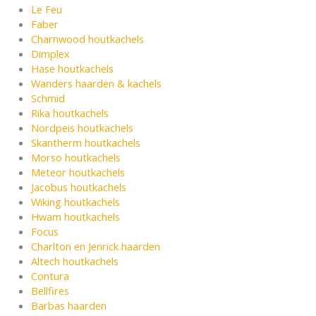
Le Feu
Faber
Charnwood houtkachels
Dimplex
Hase houtkachels
Wanders haarden & kachels
Schmid
Rika houtkachels
Nordpeis houtkachels
Skantherm houtkachels
Morso houtkachels
Meteor houtkachels
Jacobus houtkachels
Wiking houtkachels
Hwam houtkachels
Focus
Charlton en Jenrick haarden
Altech houtkachels
Contura
Bellfires
Barbas haarden