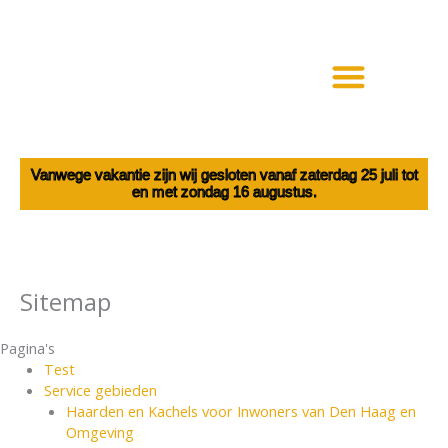
Ga
naar
de
inhoud
Haarden en Kachels
Elektrische haarden
Vanwege vakantie zijn wij gesloten vanaf zaterdag 25 juli tot
en met zondag 16 augustus.
Sitemap
Pagina's
Test
Service gebieden
Haarden en Kachels voor Inwoners van Den Haag en
Omgeving