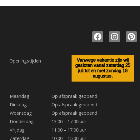
F
I
P
a
n
i
c
s
n
e
t
t
Openingstijden
Vanwege vakantie zijn wij
b
a
e
gesloten vanaf zaterdag 25
juli tot en met zondag 16
o
g
r
augustus.
o
r
e
k
a
s
m
t
Maandag
Op afspraak geopend
Dinsdag
Op afspraak geopend
Woensdag
Op afspraak geopend
Donderdag
13:00 – 17:00 uur
Vrijdag
11:00 – 17:00 uur
Zaterdag
10:00 – 15:00 uur