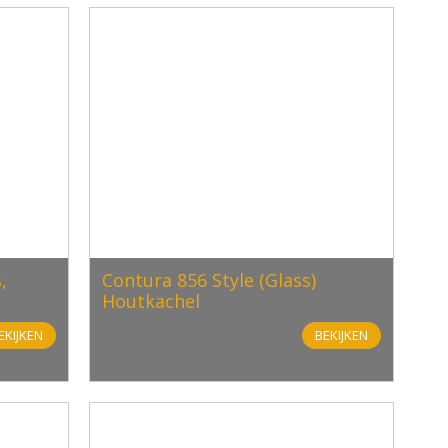
,
Contura 856 Style (Glass)
Houtkachel
EKIJKEN
BEKIJKEN