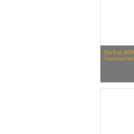
Barbas BOX
Houtkachel