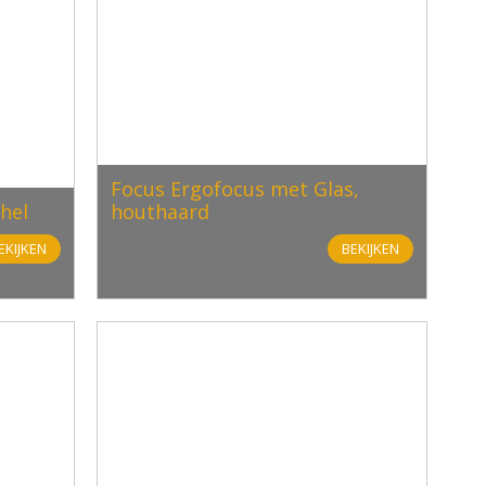
Focus Ergofocus met Glas,
hel
houthaard
EKIJKEN
BEKIJKEN