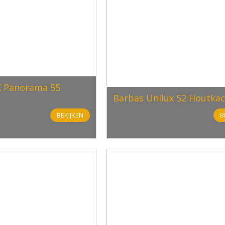
 Panorama 55
Barbas Unilux 52 Houtkac
BEKIJKEN
B