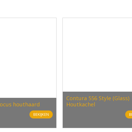
Contura 556 Style (Glass)
focus houthaard
Houtkachel
BEKIJKEN
B