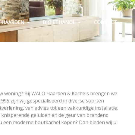
Open Elektrische haarden
Open Bio ethanol
Open C
E HAARDEN
BIO ETHANOL
CONTACT
 uw woning? Bij WALO Haarden & Kachels brengen we
995 zijn wij gespecialiseerd in diverse soorten
tverlening, van advies tot een vakkundige installatie.
e knisperende geluiden en de geur van brandend
 u een moderne houtkachel kopen? Dan bieden wij u