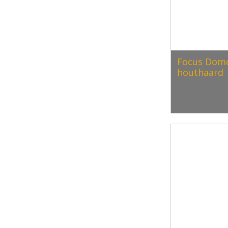
Focus Domo
houthaard