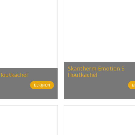
Skantherm Emotion S
Houtkachel
Houtkachel
BEKIJKEN
B