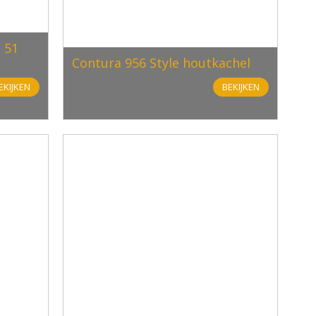
 51
Contura 956 Style houtkachel
EKIJKEN
BEKIJKEN