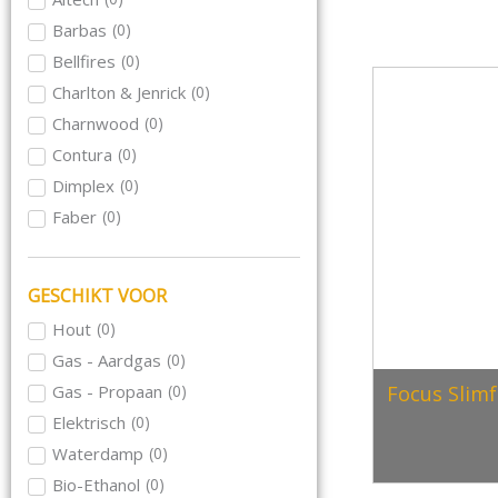
Barbas
(
0
)
Bellfires
(
0
)
Charlton & Jenrick
(
0
)
Charnwood
(
0
)
Contura
(
0
)
Dimplex
(
0
)
Faber
(
0
)
Focus
(
0
)
Hase
(
0
)
GESCHIKT VOOR
Hwam
(
0
)
Hout
(
0
)
Jacobus
(
0
)
Gas - Aardgas
(
0
)
Kalfire
(
0
)
Gas - Propaan
(
0
)
Focus Slim
Meteor
(
0
)
Elektrisch
(
0
)
Morso
(
0
)
Waterdamp
(
0
)
Nordpeis
(
0
)
Bio-Ethanol
(
0
)
Rika
(
0
)