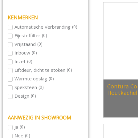
Schmid
(
0
)
Skantherm
(
0
)
KENMERKEN
Wanders
(
0
)
Automatische Verbranding
(
0
)
Wiking
(
0
)
Fijnstoffilter
(
0
)
Le Feu
(
0
)
Vrijstaand
(
0
)
Blaze Harmony
(
0
)
Inbouw
(
0
)
Inzet
(
0
)
Liftdeur, dicht te stoken
(
0
)
Warmte opslag
(
0
)
Contura Co
Speksteen
(
0
)
Houtkachel
Design
(
0
)
Hangend aan plafond
(
0
)
Hangend aan muur
(
0
)
AANWEZIG IN SHOWROOM
Rond
(
0
)
Ja
(
0
)
Draaibaar
(
0
)
Nee
(
0
)