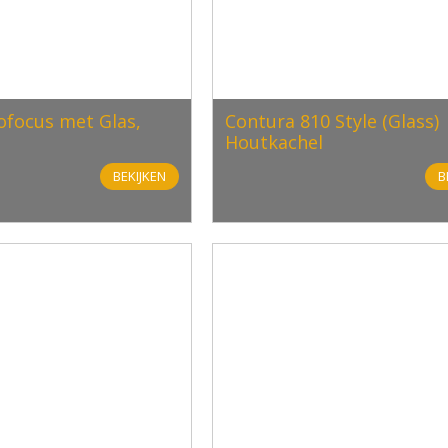
focus met Glas,
Contura 810 Style (Glass)
Houtkachel
BEKIJKEN
B