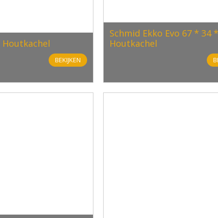
Schmid Ekko Evo 67 * 34 *
 Houtkachel
Houtkachel
BEKIJKEN
B