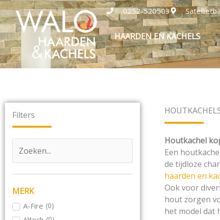
Ga
0252-520503
Satelliet
naar
de
HAARDEN EN KACHELS
inhoud
HOUTKACHEL
Filters
Houtkachel kop
Een houtkachel
de tijdloze cha
haarden en ka
Ook voor diver
MERK
hout zorgen vo
A-Fire
(
0
)
het model dat h
Altech
(
0
)