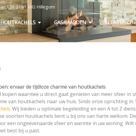
baan 17F 2181 MG Hillegom
Open Houtkachels
Open Gashaarden
HOUTKACHELS
GASHAARDEN
ELEKTRISCH
S
en: ervaar de tijdloze charme van houtkachels
 kopen waarmee u direct gaat genieten van meer sfeer in
rme van houtkachels naar uw huis. Sinds onze oprichting in 1
chels
. Wij bieden u optimale begeleiding en een A tot Z diens
se soorten houtkachels bent u bij ons van harte welkom. D
or een ongeëvenaarde sfeer en warmte in uw woning. Wilt
et best bij u past.