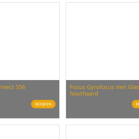
nnect 556
Focus Gyrofocus met Glas
houthaard
BEKIJKEN
B