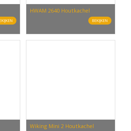
HWAM 2640 Houtkachel
EKIJKEN
BEKIJKEN
Wiking Mini 2 Houtkachel