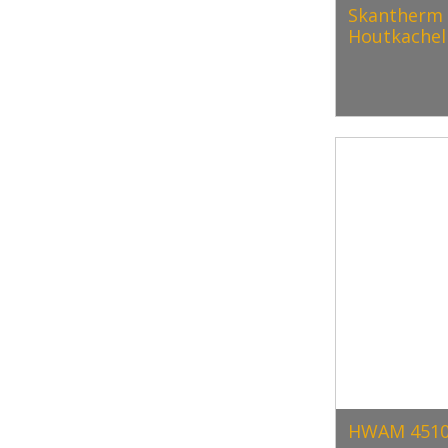
Skantherm 
Houtkachel
HWAM 4510