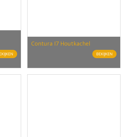
Contura I7 Houtkachel
EKIJKEN
BEKIJKEN