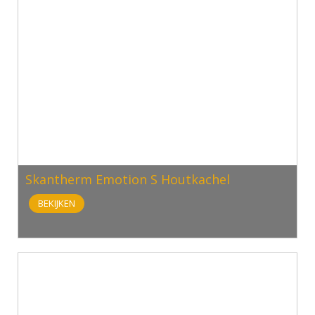
Skantherm Emotion S Houtkachel
BEKIJKEN