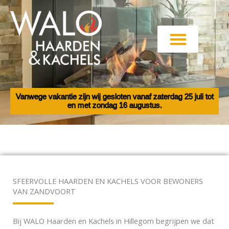
Ga
naar
de
inhoud
Haarden en Kachels
Elektrische haarden
Vanwege vakantie zijn wij gesloten vanaf zaterdag 25 juli tot
en met zondag 16 augustus.
SFEERVOLLE HAARDEN EN KACHELS VOOR BEWONERS
VAN ZANDVOORT
Bij WALO Haarden en Kachels in Hillegom begrijpen we dat