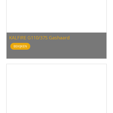
KALFIRE G110/37S Gashaard
BEKIJKEN