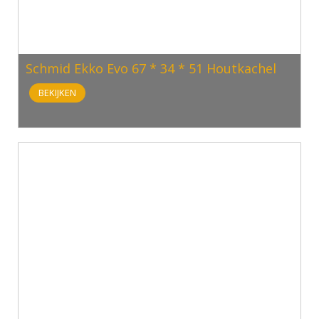
Schmid Ekko Evo 67 * 34 * 51 Houtkachel
BEKIJKEN