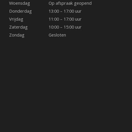
o
g
r
Woensdag
Op afspraak geopend
o
r
e
Donderdag
13:00 – 17:00 uur
Vrijdag
11:00 – 17:00 uur
k
a
s
Zaterdag
10:00 – 15:00 uur
Zondag
Gesloten
m
t