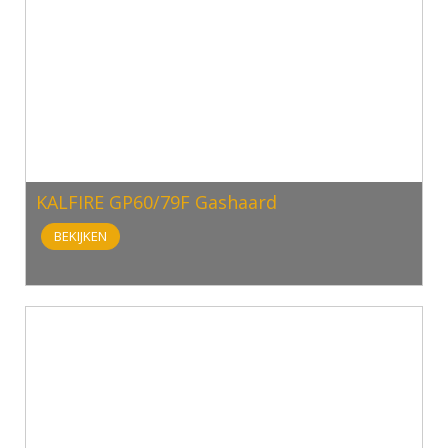
KALFIRE GP60/79F Gashaard
BEKIJKEN