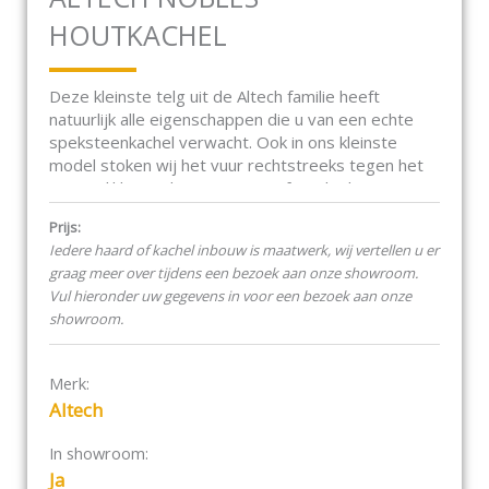
HOUTKACHEL
Deze kleinste telg uit de Altech familie heeft
natuurlijk alle eigenschappen die u van een echte
speksteenkachel verwacht. Ook in ons kleinste
model stoken wij het vuur rechtstreeks tegen het
5,5cm dikke speksteen. Dit geeft nadat het vuur is
gedoofd, nog wel 8 uur een
Prijs:
behaaglijke stralingswarmte!
Iedere haard of kachel inbouw is maatwerk, wij vertellen u er
graag meer over tijdens een bezoek aan onze showroom.
NOBLÈS BASIS
Vul hieronder uw gegevens in voor een bezoek aan onze
showroom.
Hoewel de Noblès de kleinste telg uit de Altech
familie is, biedt deze speksteenkachel toch ruimte
aan 40 cm lange houtblokken. Beide modellen zijn
Merk:
voorzien van een schoon-glas-systeem. Door de
Altech
schonere verbranding, is schoorsteenvegen ook
vele malen gemakkelijker!
In showroom:
Ja