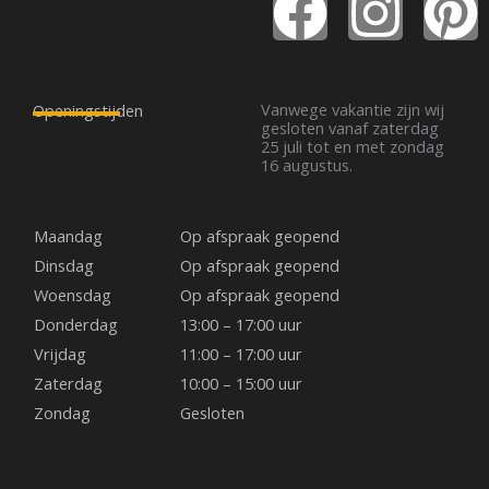
F
I
P
a
n
i
c
s
n
Vanwege vakantie zijn wij
Openingstijden
gesloten vanaf zaterdag
25 juli tot en met zondag
e
t
t
16 augustus.
b
a
e
Maandag
Op afspraak geopend
o
g
r
Dinsdag
Op afspraak geopend
Woensdag
Op afspraak geopend
o
r
e
Donderdag
13:00 – 17:00 uur
Vrijdag
11:00 – 17:00 uur
k
a
s
Zaterdag
10:00 – 15:00 uur
Zondag
Gesloten
m
t