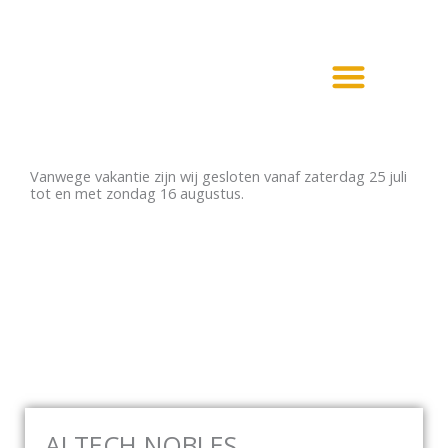
Ga
naar
de
inhoud
Haarden en Kachels
Elektrische haarden
Vanwege vakantie zijn wij gesloten vanaf zaterdag 25 juli
tot en met zondag 16 augustus.
ALTECH NOBLES