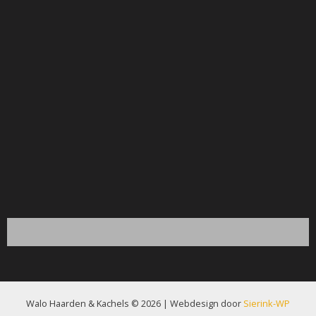
Walo Haarden & Kachels © 2026 | Webdesign door
Sierink-WP