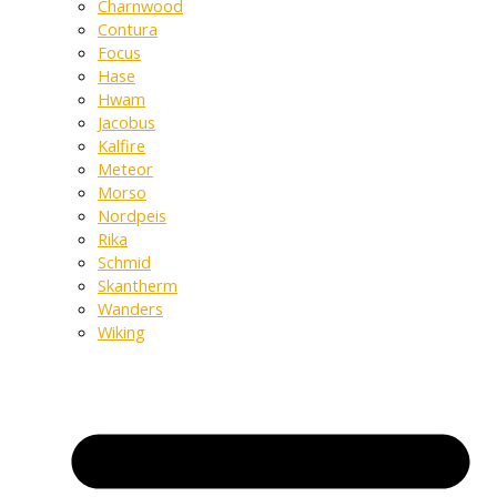
Charnwood
Contura
Focus
Hase
Hwam
Jacobus
Kalfire
Meteor
Morso
Nordpeis
Rika
Schmid
Skantherm
Wanders
Wiking