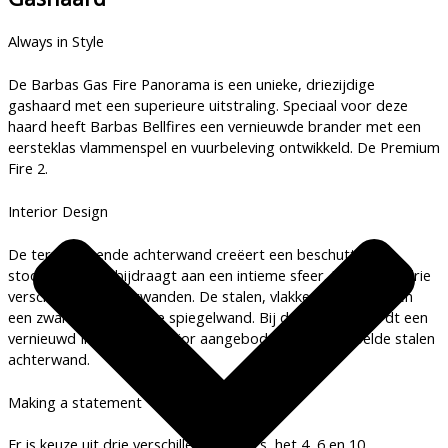
Always in Style
De Barbas Gas Fire Panorama is een unieke, driezijdige
gashaard met een superieure uitstraling. Speciaal voor deze
haard heeft Barbas Bellfires een vernieuwde brander met een
eersteklas vlammenspel en vuurbeleving ontwikkeld. De Premium
Fire 2.
Interior Design
De terug liggende achterwand creëert een beschutte
stookplaats die bijdraagt aan een intieme sfeer. Er is keuze drie
verschillende achterwanden. De stalen, vlakke achterwand en
een zwarte, keramische spiegelwand. Bij deze haard wordt een
vernieuwd Industrial Interior aangeboden; een geribbelde stalen
achterwand.
Making a statement
Er is keuze uit drie verschillende kaders, het 4, 6 en 10