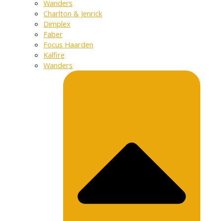
Wanders
Charlton & Jenrick
Dimplex
Faber
Focus Haarden
Kalfire
Wanders