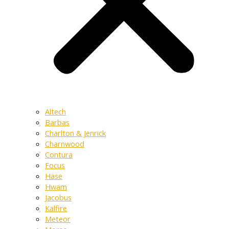
Altech
Barbas
Charlton & Jenrick
Charnwood
Contura
Focus
Hase
Hwam
Jacobus
Kalfire
Meteor