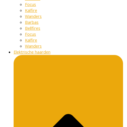
Focus
Kalfire
Wanders
Barbas
Bellfires
Focus
Kalfire
Wanders
Elektrische haarden