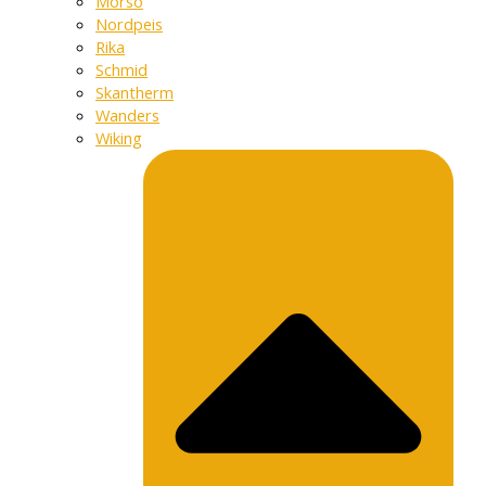
Morso
Nordpeis
Rika
Schmid
Skantherm
Wanders
Wiking