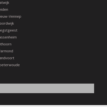
atwijk
eiden
ieuw-Vennep
oordwijk
egstgeest
assenheim
ithoorn
armond
andvoort
oeterwoude