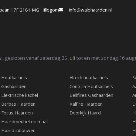
etbaan 17F 2181 MG Hillegom
info@walohaarden.nl
ij gesloten vanaf zaterdag 25 juli tot en met zondag 16 aug
Houtkachels
Altech houtkachels
S
Gashaarden
Contura Houtkachels
A
Elektrische kachel
Bellfires Gashaarden
A
Barbas Haarden
Kalfire Haarden
D
Focus Haarden
Doorkijk Haard
H
Haardmeubel op maat
H
Haard inbouwen
H