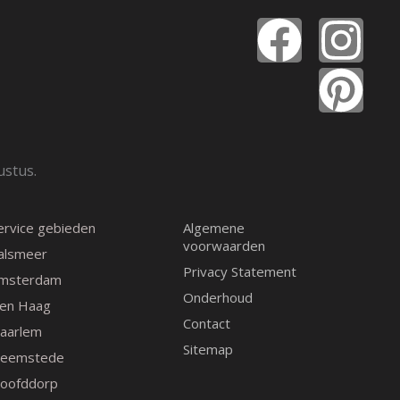
F
I
P
a
n
i
c
s
n
e
t
t
ustus.
b
a
e
ervice gebieden
Algemene
o
g
r
voorwaarden
alsmeer
Privacy Statement
msterdam
o
r
e
Onderhoud
en Haag
Contact
k
a
s
aarlem
Sitemap
eemstede
m
t
oofddorp