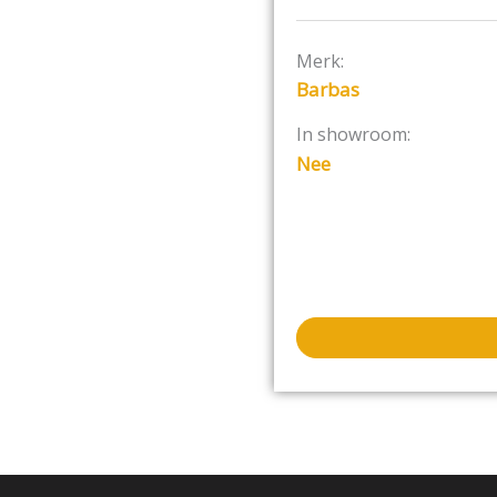
Stalen afwerking van
Het interieur van b
Merk:
Extra gebruiksgemak
Barbas
Standaard met een 
In showroom:
Qua kaders kunt u voor de 
Nee
Klassiek kader
Inbouw kader
Renovatie
Speciaal voor de renovati
Deze haarden passen door 
bestaande situatie. Dit w
snufjes. Zo zijn ze van bi
is speciaal afgestemd o
haarden. Dit geeft nieuw v
inzethaarden aan het “ext