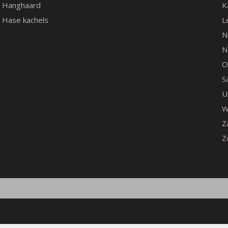
Hanghaard
K
Hase kachels
L
N
N
O
S
U
W
Z
Z