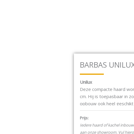
baan 17F 2181 MG Hillegom
Open Houtkachels
Open Gashaarden
HOUTKACHELS
GASHAARDEN
ELEKTRISCH
BARBAS UNILUX
Unilux
Deze compacte haard word
cm. Hij is toepasbaar in z
opbouw ook heel geschikt b
interieur van betonkerami
Prijs:
Slechts 35 cm diep,
Iedere haard of kachel inbouw 
Diverse kadervarian
aan onze showroom. Vul hier