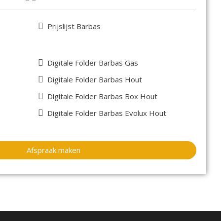
 8mm dik, superieur in design en kwaliteit.
etonkeramiek is stijlvol en erg duurzaam.
Prijslijst Barbas
 dankzij enkele bedieningsschuif.
convectiekast voor extra comfort.
Digitale Folder Barbas Gas
Barbas Unilux 270 3-zijdig kiezen uit:
Digitale Folder Barbas Hout
Digitale Folder Barbas Box Hout
Digitale Folder Barbas Evolux Hout
emarkt levert Barbas een aantal zogeheten inzethaarden.
hun afmetingen en kadervarianten in praktisch elke
Afspraak maken
ordt mede mogelijk gemaakt door allerlei technische
nnenuit aan te sluiten. De maatvoering van deze toestellen
p de meest voorkomende maten van bestaande open
uur in een bestaande situatie. Je herkent deze
ra-geschikt-voor-renovatie” logo.