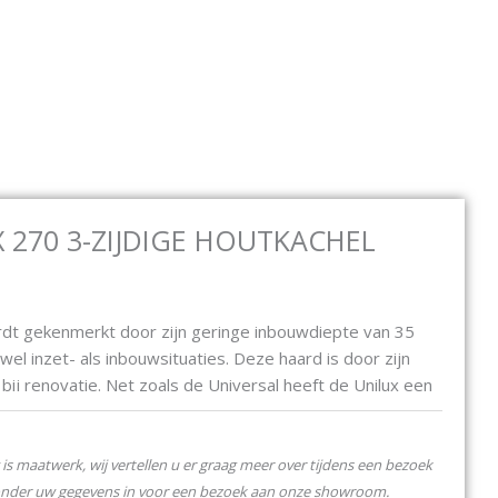
Open Elektrische haarden
Open Bio ethanol
Open C
E HAARDEN
BIO ETHANOL
CONTACT
 270 3-ZIJDIGE HOUTKACHEL
t gekenmerkt door zijn geringe inbouwdiepte van 35
owel inzet- als inbouwsituaties. Deze haard is door zijn
ij renovatie. Net zoals de Universal heeft de Unilux een
ek.
 dus extra geschikt voor ondiepe situaties.
is maatwerk, wij vertellen u er graag meer over tijdens een bezoek
ten voor de perfecte afwerking in elke situatie.
onder uw gegevens in voor een bezoek aan onze showroom.