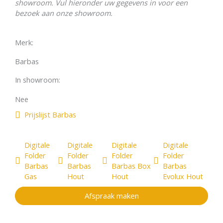
Extra gebruiksgemak dankzij enkele
showroom. Vul hieronder uw gegevens in voor een
bedieningsschuif.
bezoek aan onze showroom.
Standaard met een convectiekast voor extra
comfort.
Merk:
Het interieur van betonkeramiek is stijlvol en erg
duurzaam.
Barbas
De schuin lopende branderkamer is compact en
toch ruim genoeg voor grote houtstammen.
In showroom:
Inzettoestel, bij uitstek geschikt voor renovaties.
Diverse kadervarianten voor de perfecte afwerking
Nee
in elke situatie.
Prijslijst Barbas
Qua kaders kunt u voor de Barbas Universal 70 kiezen uit:
Digitale
Digitale
Digitale
Digitale
Kaderloos
Folder
Folder
Folder
Folder
Klassiek kader
Barbas
Barbas
Barbas Box
Barbas
Verdiept Kader
Gas
Hout
Hout
Evolux Hout
Inbouw kader
Afspraak maken
Renovatie
Speciaal voor de renovatiemarkt levert Barbas een aantal
zogeheten inzethaarden. Deze haarden passen door hun