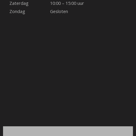
k
a
s
Zaterdag
10:00 – 15:00 uur
Zondag
Gesloten
m
t