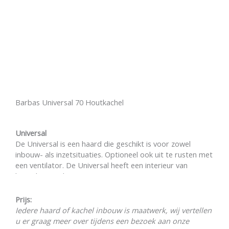
Barbas Universal 70 Houtkachel
Universal
De Universal is een haard die geschikt is voor zowel
inbouw- als inzetsituaties. Optioneel ook uit te rusten met
een ventilator. De Universal heeft een interieur van
betonkeramiek.
Stalen afwerking van 8mm dik, superieur in design
Prijs:
en kwaliteit.
Iedere haard of kachel inbouw is maatwerk, wij vertellen
Optionele ventilator voor extra stookcomfort.
u er graag meer over tijdens een bezoek aan onze