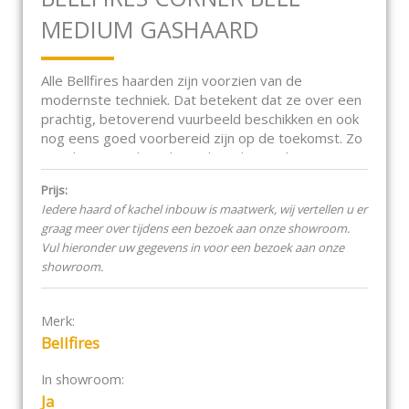
MEDIUM GASHAARD
Alle Bellfires haarden zijn voorzien van de
modernste techniek. Dat betekent dat ze over een
prachtig, betoverend vuurbeeld beschikken en ook
nog eens goed voorbereid zijn op de toekomst. Zo
zijn al onze gashaarden gekeurd voor de nieuwste
gassoorten. En daarnaast is het ook mogelijk om
Prijs:
onze haarden van de ene naar de andere gassoort
Iedere haard of kachel inbouw is maatwerk, wij vertellen u er
om te bouwen. Bijvoorbeeld van aardgas naar
graag meer over tijdens een bezoek aan onze showroom.
propaan. Daarom zijn onze haarden dus niet alleen
Vul hieronder uw gegevens in voor een bezoek aan onze
voorzien van het mooiste vuurbeeld maar ook nog
showroom.
eens toekomstbestendig.
Original Bell serie
Merk:
Bellfires
Meer installatiemogelijkheden door
rookgasafvoer in zowel 100/150 en 130/200.
In showroom:
Gesloten systeem, dus een hoger
Ja
rendement.