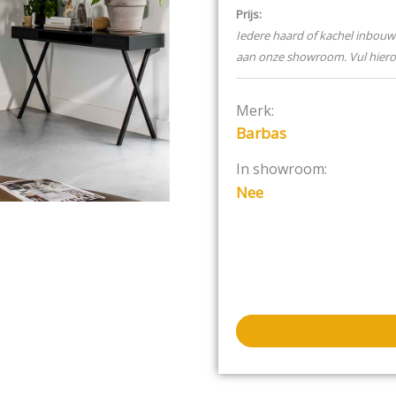
vuurbeeld maar ook nog 
Prijs:
Iedere haard of kachel inbouw 
Kenmerken Barbas Gas Fir
aan onze showroom. Vul hier
Door de concentris
renovatie.
Merk:
Gesloten systeem,
Barbas
Een prachtig vuurbe
In showroom:
Premium Fire.
Nee
De sfeerverlichting
De minimale diepte 
Eenvoudig in onderh
Extra stookcomfort 
extra inbouwdiepte)
Passend in ieder in
Gebruiksgemak ten 
De Barbas Gas Fire Smart
brander: