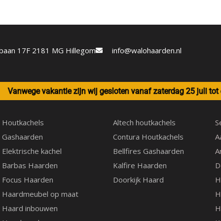
MagniFire
Trapsgewijs spelen met vu
vuurbeeld creëren. Door 
etbaan 17F 2181 MG Hillegom
info@walohaarden.nl
je gasverbruik en heb je 
met sfeerverlichting, voo
Qua interieur kunt u voor
Vanwege vakantie zijn wij gesloten vanaf zaterdag 25 juli to
Zwart keramische 
Vlakke wand
Houtkachels
Altech houtkachels
S
Gashaarden
Contura Houtkachels
A
Qua Brander decoratie is 
Elektrische kachel
Bellfires Gashaarden
A
Barbas Haarden
Kalfire Haarden
D
Houtstammen
Focus Haarden
Doorkijk Haard
H
Qua kaders kunt u voor de
Haardmeubel op maat
H
Haard inbouwen
H
Klassiek kader – 3