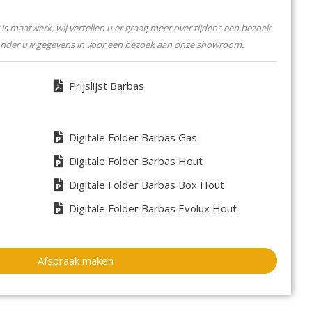
eens toekomstbestendig.
is maatwerk, wij vertellen u er graag meer over tijdens een bezoek
e Smart serie
onder uw gegevens in voor een bezoek aan onze showroom.
che rookgasafvoer van 100/150 ook perfect geschikt voor
Prijslijst Barbas
 dus een hoger rendement.
eld, dankzij de standaard schakelbare MagniFire of
Digitale Folder Barbas Gas
 geeft extra vuurbeleving.
Digitale Folder Barbas Hout
van 35 cm, biedt extra inbouwvrijheid.
Digitale Folder Barbas Box Hout
oud, alle techniek is van voren te bereiken.
met de optionele convectieventilator (Let op: 5,5 cm
Digitale Folder Barbas Evolux Hout
.
terieur met keuze uit diverse kaders.
top, bediening middels handzender of optionele App.
Afspraak maken
 55/55 is uitgevoerd met onderstaande schakelbare