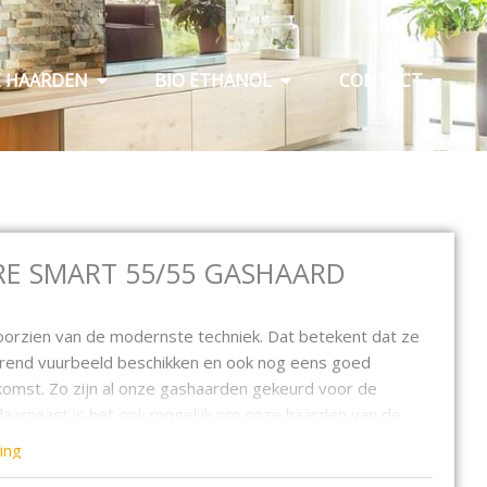
Open Elektrische haarden
Open Bio ethanol
Open C
E HAARDEN
BIO ETHANOL
CONTACT
RE SMART 55/55 GASHAARD
voorzien van de modernste techniek. Dat betekent dat ze
erend vuurbeeld beschikken en ook nog eens goed
komst. Zo zijn al onze gashaarden gekeurd voor de
aarnaast is het ook mogelijk om onze haarden van de
ort om te bouwen. Bijvoorbeeld van aardgas naar
ing
 haarden dus niet alleen voorzien van het mooiste