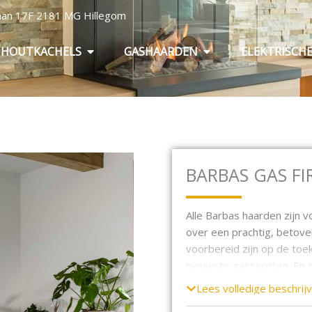
baan 17F 2181 MG Hillegom
Open Houtkachels
Open Gashaarden
HOUTKACHELS
GASHAARDEN
ELEKTRISCH
BARBAS GAS FI
Alle Barbas haarden zijn 
over een prachtig, betov
voorbereid zijn op de toe
nieuwste gassoorten. En d
ene naar de andere gasso
Lees volledige beschrijv
propaan. Daarom zijn onze