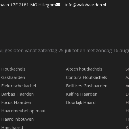
etbaan 17F 2181 MG Hillegom
info@walohaarden.nl
Trapsgewijs spelen met vu
vuurbeeld creëren. Door 
je gasverbruik en heb je 
met sfeerverlichting, voo
Qua interieur kunt u voor
ij gesloten vanaf zaterdag 25 juli tot en met zondag 16 aug
Zwart keramische 
Vlakke wand
Houtkachels
Altech houtkachels
S
Qua Brander decoratie is 
Gashaarden
Contura Houtkachels
A
Elektrische kachel
Bellfires Gashaarden
A
Houtstammen
Barbas Haarden
Kalfire Haarden
D
Qua kaders kunt u voor de
Focus Haarden
Doorkijk Haard
H
Haardmeubel op maat
H
Klassiek kader – 3
Haard inbouwen
H
Klassiek kader – 5
Hanghaard
K
Klassiek kader – 7