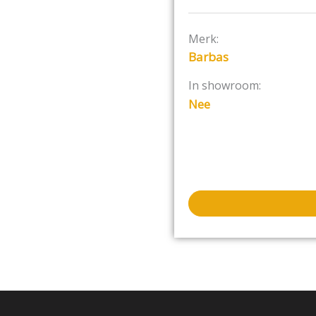
Kenmerken Barbas Gas Fir
Merk:
Door de concentris
Barbas
renovatie.
Gesloten systeem,
In showroom:
Een prachtig vuurbe
Nee
Premium Fire.
De sfeerverlichting
De minimale diepte 
Eenvoudig in onderh
Extra stookcomfort 
extra inbouwdiepte)
Passend in ieder in
Gebruiksgemak ten 
De Barbas Gas Fire Smart
brander:
MagniFire