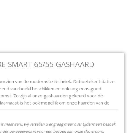
Open Elektrische haarden
Open Bio ethanol
Open C
E HAARDEN
BIO ETHANOL
CONTACT
RE SMART 65/55 GASHAARD
voorzien van de modernste techniek. Dat betekent dat ze
erend vuurbeeld beschikken en ook nog eens goed
komst. Zo zijn al onze gashaarden gekeurd voor de
aarnaast is het ook mogelijk om onze haarden van de
ort om te bouwen. Bijvoorbeeld van aardgas naar
 haarden dus niet alleen voorzien van het mooiste
eens toekomstbestendig.
is maatwerk, wij vertellen u er graag meer over tijdens een bezoek
onder uw gegevens in voor een bezoek aan onze showroom.