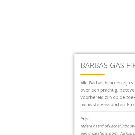
baan 17F 2181 MG Hillegom
Open Houtkachels
Open Gashaarden
HOUTKACHELS
GASHAARDEN
ELEKTRISCH
BARBAS GAS FI
Alle Barbas haarden zijn 
over een prachtig, betov
voorbereid zijn op de toe
nieuwste gassoorten. En d
ene naar de andere gasso
propaan. Daarom zijn onze
Prijs:
vuurbeeld maar ook nog 
Iedere haard of kachel inbouw 
aan onze showroom. Vul hier