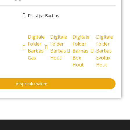
e Smart serie
Prijslijst Barbas
che rookgasafvoer van 100/150 ook perfect geschikt voor
 dus een hoger rendement.
Digitale
Digitale
Digitale
Digitale
eld, dankzij de standaard schakelbare MagniFire of
Folder
Folder
Folder
Folder
Barbas
Barbas
Barbas
Barbas
 geeft extra vuurbeleving.
Gas
Hout
Box
Evolux
van 35 cm, biedt extra inbouwvrijheid.
Hout
Hout
oud, alle techniek is van voren te bereiken.
met de optionele convectieventilator (Let op: 5,5 cm
.
Afspraak maken
terieur met keuze uit diverse kaders.
top, bediening middels handzender of optionele App.
 65/55 is uitgevoerd met onderstaande schakelbare