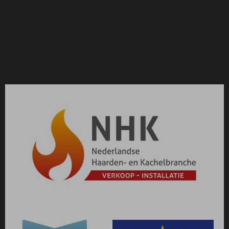
Deze afstandsbedieningen bieden volop
gebruiksgemak doordat elke functie een eigen knop
heeft. Dit maakt het bedienen van je gashaard
kinderlijk eenvoudig. Je kunt eventueel ook kiezen
voor een WiFi-module. Dan kun je de haard
bedienen met behulp van je tablet of smartphone.
Bij het gebruik kun je kiezen voor WiFi en een
handzender of je kiest voor de puck. De puck is een
vereenvoudigde afstandsbediening waarmee je in
combinatie met de Barbas-app alle functionaliteiten
kunt bedienen.