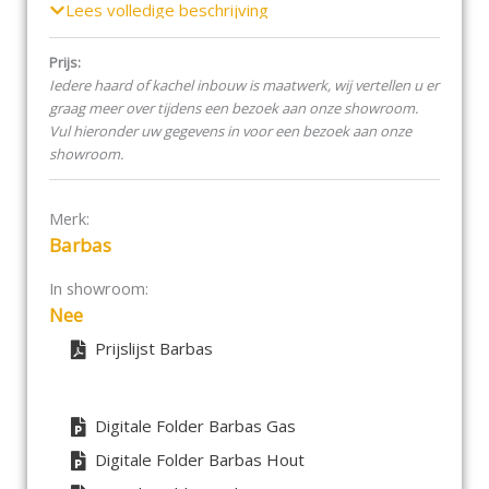
gassoorten. En daarnaast is het ook mogelijk om
Lees volledige beschrijving
onze haarden van de ene naar de andere gassoort
om te bouwen. Bijvoorbeeld van aardgas naar
Prijs:
propaan. Daarom zijn onze haarden dus niet alleen
Iedere haard of kachel inbouw is maatwerk, wij vertellen u er
voorzien van het mooiste vuurbeeld maar ook nog
graag meer over tijdens een bezoek aan onze showroom.
eens toekomstbestendig.
Vul hieronder uw gegevens in voor een bezoek aan onze
showroom.
Barbas Gas Fire Smart serie
Door de concentrische rookgasafvoer van
Merk:
100/150 ook perfect geschikt voor
Barbas
renovatie.
Gesloten systeem, dus een hoger
In showroom:
rendement.
Nee
Een prachtig vuurbeeld, dankzij de standaard
Prijslijst Barbas
schakelbare MagniFire of Premium Fire.
De sfeerverlichting geeft extra vuurbeleving.
De minimale diepte van 35 cm, biedt extra
inbouwvrijheid.
Digitale Folder Barbas Gas
Eenvoudig in onderhoud, alle techniek is van
Digitale Folder Barbas Hout
voren te bereiken.