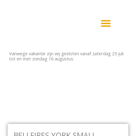
Ga
naar
de
inhoud
Haarden en Kachels
Elektrische haarden
Vanwege vakantie zijn wij gesloten vanaf zaterdag 25 juli
tot en met zondag 16 augustus.
BELLFIRES YORK SMALL