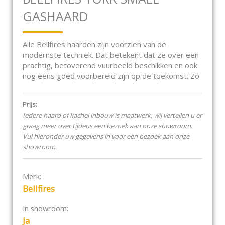
GASHAARD
Alle Bellfires haarden zijn voorzien van de
modernste techniek. Dat betekent dat ze over een
prachtig, betoverend vuurbeeld beschikken en ook
nog eens goed voorbereid zijn op de toekomst. Zo
zijn al onze gashaarden gekeurd voor de nieuwste
gassoorten. En daarnaast is het ook mogelijk om
Prijs:
onze haarden van de ene naar de andere gassoort
Iedere haard of kachel inbouw is maatwerk, wij vertellen u er
om te bouwen. Bijvoorbeeld van aardgas naar
graag meer over tijdens een bezoek aan onze showroom.
propaan. Daarom zijn onze haarden dus niet alleen
Vul hieronder uw gegevens in voor een bezoek aan onze
voorzien van het mooiste vuurbeeld maar ook nog
showroom.
eens toekomstbestendig.
Kenmerken Original Bell serie
Merk:
Bellfires
Meer installatiemogelijkheden door
rookgasafvoer in zowel 100/150 en 130/200.
In showroom:
Gesloten systeem, dus een hoger
Ja
rendement.