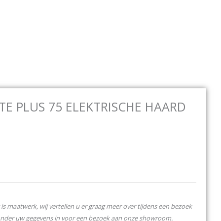
Open Elektrische haarden
Open Bio ethanol
Open C
E HAARDEN
BIO ETHANOL
CONTACT
TE PLUS 75 ELEKTRISCHE HAARD
is maatwerk, wij vertellen u er graag meer over tijdens een bezoek
onder uw gegevens in voor een bezoek aan onze showroom.