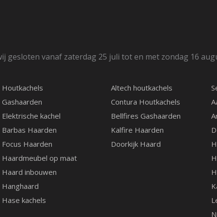
ij gesloten vanaf zaterdag 25 juli tot en met zondag 16 aug
Houtkachels
Altech houtkachels
S
Gashaarden
Contura Houtkachels
A
Elektrische kachel
Bellfires Gashaarden
A
Barbas Haarden
Kalfire Haarden
D
Focus Haarden
Doorkijk Haard
H
Haardmeubel op maat
H
Haard inbouwen
H
Hanghaard
K
Hase kachels
L
N