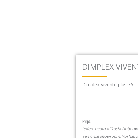
baan 17F 2181 MG Hillegom
Open Houtkachels
Open Gashaarden
HOUTKACHELS
GASHAARDEN
ELEKTRISCH
DIMPLEX VIVEN
Dimplex Vivente plus 75
Prijs:
Iedere haard of kachel inbouw 
aan onze showroom. Vul hier