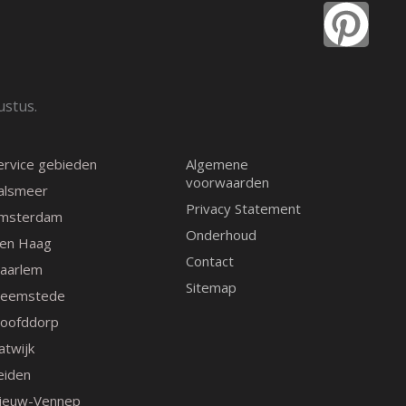
a
n
i
c
s
n
e
t
t
ustus.
b
a
e
ervice gebieden
Algemene
o
g
r
voorwaarden
alsmeer
Privacy Statement
msterdam
o
r
e
Onderhoud
en Haag
Contact
k
a
s
aarlem
Sitemap
eemstede
m
t
oofddorp
atwijk
eiden
ieuw-Vennep