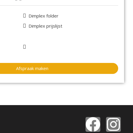
Dimplex folder
Dimplex prijslijst
Afspraak maken
F
I
P