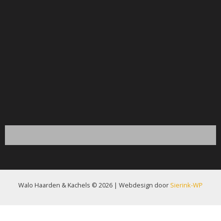
Walo Haarden & Kachels © 2026 | Webdesign door
Sierink-WP