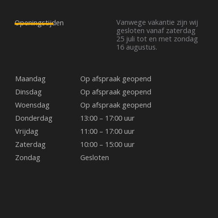
a
n
i
c
s
n
Vanwege vakantie zijn wij
Openingstijden
gesloten vanaf zaterdag
25 juli tot en met zondag
e
t
t
16 augustus.
b
a
e
Maandag
Op afspraak geopend
o
g
r
Dinsdag
Op afspraak geopend
Woensdag
Op afspraak geopend
o
r
e
Donderdag
13:00 – 17:00 uur
Vrijdag
11:00 – 17:00 uur
k
a
s
Zaterdag
10:00 – 15:00 uur
Zondag
Gesloten
m
t