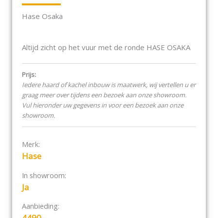
Hase Osaka
Altijd zicht op het vuur met de ronde HASE OSAKA
kachel. Deze draaibare kachel draait u namelijk
moeiteloos in de gewenste richting voor een
Prijs:
optimale beleving van het vuur. De hoge kacheldeur
Iedere haard of kachel inbouw is maatwerk, wij vertellen u er
is eenvoudig te bedienen op stahoogte. De
graag meer over tijdens een bezoek aan onze showroom.
exclusieve, handgemaakte keramieke panelen met
Vul hieronder uw gegevens in voor een bezoek aan onze
verticale lijnstructuur is verkrijgbaar in diverse
showroom.
kleuren en kenmerkt de uitstraling van deze kachel.
OSAKA is geschikt voor ruimtes met een
lage/gemiddelde warmtebehoefte.
Merk:
Hase
Dat pleit voor OSAKA
In showroom:
exclusief keramiek met een verticaal
Ja
lijnstructuur
eenvoudig te bedienen op stahoogte
Aanbieding:
kachel is draaibaar
4490