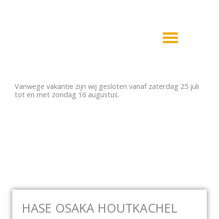
Ga
naar
de
inhoud
Haarden en Kachels
Elektrische haarden
Vanwege vakantie zijn wij gesloten vanaf zaterdag 25 juli
tot en met zondag 16 augustus.
HASE OSAKA HOUTKACHEL