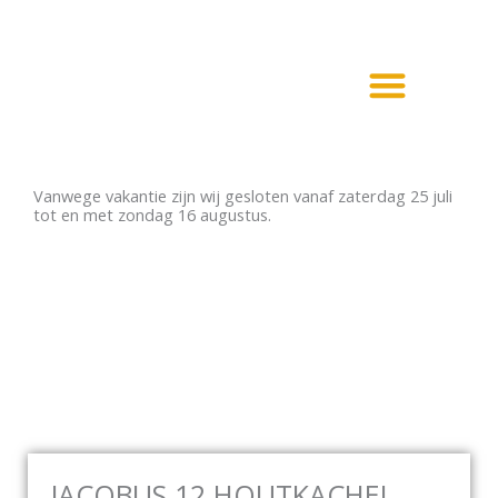
Ga
naar
de
inhoud
Haarden en Kachels
Elektrische haarden
Vanwege vakantie zijn wij gesloten vanaf zaterdag 25 juli
tot en met zondag 16 augustus.
JACOBUS 12 HOUTKACHEL