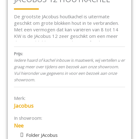
De grootste JAcobus houtkachel is uitermate
geschikt om grote blokken hout in te verbranden.
Met een vermogen dat kan variëren van 8 tot 14
KW is de JAcobus 12 zeer geschikt om een meer
dan gemiddeld grote woonkamer of andere ruimte
tot circa 250 m3 mee te verwarmen.
Prijs:
Iedere haard of kachel inbouw is maatwerk, wij vertellen u er
Zuinig, schoon en gebruiksvriendelijk
graag meer over tijdens een bezoek aan onze showroom.
De duurzame JAcobus houtkachel heeft een aantal
Vul hieronder uw gegevens in voor een bezoek aan onze
ijzersterke eigenschappen, zoals een uitstekende
showroom.
verbranding, een hoog rendement, een lage
uitstoot van schadelijke stoffen en een eenvoudige
bediening. In de JAcobus houtkachels kunnen alle
Merk:
houtsoorten worden gestookt. Dus ook
Jacobus
hardhoutsoorten als Meranti, Azobé en natuurlijk
eiken! De houtkachel voldoet aan de eisen van de
In showroom:
Europese Norm ECOdesign, en EN13240, de
Nee
Duitse norm DIN+, BImSchV. Stufe 2 en de
strengste norm in Europa, de Oostenrijkse norm
Folder JAcobus