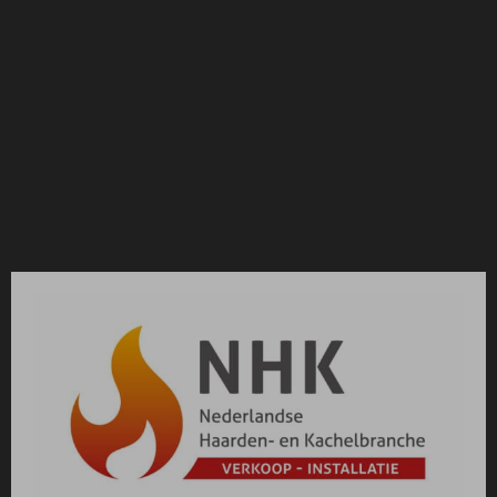
geweest voor de 3 andere JAcobus varianten.
Het tijdloze model, grotendeels gebasseerd op
het model JAnus dat door JAnco de Jong in 1981 is
ontworpen, is in elke JAcobus variant duidelijk
herkenbaaar.
Op het door Janco de Jong in 2008 ontwikkelde
verbrandingssysteem van de JAcobus is octrooi
verkregen. Het unieke verbrandingssysteem zorgt
voor een aantal unieke eigenschappen:
Zeer hoog rendement (>80%)
Zeer schone verbranding
CO uitstoot (<800mg/Nm3)
Lage uitstoot fijnstof (<40mg/Nm3)
Zeer gebruiksvriendelijk door 1-
knopsbediening
Uitvoeringen
De JAcobus houtkachel is leverbaar in de