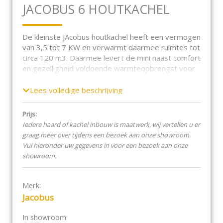
JACOBUS 6 HOUTKACHEL
De kleinste JAcobus houtkachel heeft een vermogen
van 3,5 tot 7 KW en verwarmt daarmee ruimtes tot
circa 120 m3. Daarmee levert de mini naast comfort
en gezelligheid voldoende warmteopbrengst voor
gebruik in de meeste woon- en verblijfruimtes.
Lees volledige beschrijving
Zuinig, schoon en gebruiksvriendelijk
De duurzame JAcobus houtkachel heeft een aantal
Prijs:
ijzersterke eigenschappen, zoals een uitstekende
Iedere haard of kachel inbouw is maatwerk, wij vertellen u er
verbranding, een hoog rendement, een lage
graag meer over tijdens een bezoek aan onze showroom.
uitstoot van schadelijke stoffen en een eenvoudige
Vul hieronder uw gegevens in voor een bezoek aan onze
bediening. In de JAcobus houtkachels kunnen alle
showroom.
houtsoorten worden gestookt. Dus ook
hardhoutsoorten als Meranti, Azobé en natuurlijk
eiken! De houtkachel voldoet aan de eisen van de
Merk:
Europese Norm ECOdesign, en EN13240, de
Jacobus
Duitse norm DIN+, BImSchV. Stufe 2 en de
strengste norm in Europa, de Oostenrijkse norm
In showroom: