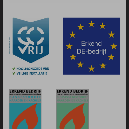
vermogens 6, 9 en 12KW, en kan zowel als boven
of als achteruitvoer worden aangesloten.
JAcobus® doorkijk
De nieuwste versie van de duurzame JAcobus
houtkachel is speciaal ontwikkeld op verzoek van
onze klanten: de JAcobus doorkijk. Deze kachel
heeft dezelfde sterke eigenschappen als de andere
JAcobus-modellen, maar heeft glas aan beide zijden.
Daardoor kan de kachel prachtig midden in een
ruimte worden geplaatst en geniet u optimaal van
het vlammenspel in de kachel.