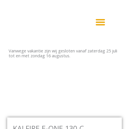
Ga
naar
de
inhoud
Haarden en Kachels
Elektrische haarden
Vanwege vakantie zijn wij gesloten vanaf zaterdag 25 juli
tot en met zondag 16 augustus.
KALFIRE E-ONE 130 C