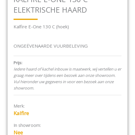
ELEKTRISCHE HAARD
Kalfire E-One 130 C (hoek)
ONGEËVENAARDE VUURBELEVING
Vuur is vuur als het zichtbaar, hoorbaar en voelbaar
is. Ultra-realistische vlammen, dankzij unieke
Prijs:
innovatieve technieken, maken de beleving van vuur
Iedere haard of kachel inbouw is maatwerk, wij vertellen u er
in de Kalfire E-one ongeëvenaard. De E-one prikkelt
graag meer over tijdens een bezoek aan onze showroom.
alle zintuigen. Met de flikkering van het licht, het
Vul hieronder uw gegevens in voor een bezoek aan onze
gloeiende hout en de kolen, de zwevende
showroom.
vuurdeeltjes en het dynamische vlammenspel. Het
geluid van knisperend hout. De warmte van de
nabijheid van de vlammen. De unieke techniek van
Merk:
Kalfire’s E-one levert een realistische sfeerbeleving
Kalfire
in én rondom de haard.
In showroom:
Nee