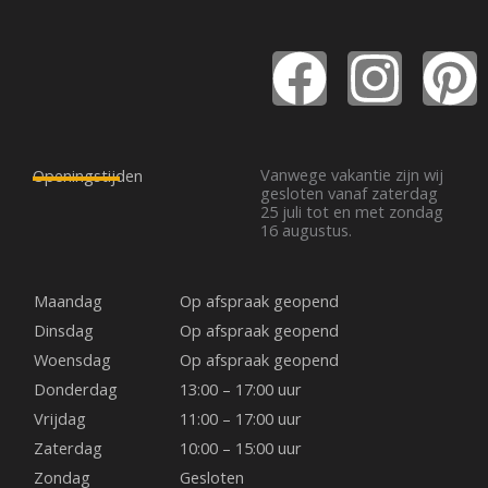
F
I
P
a
n
i
c
s
n
Vanwege vakantie zijn wij
Openingstijden
gesloten vanaf zaterdag
25 juli tot en met zondag
e
t
t
16 augustus.
b
a
e
Maandag
Op afspraak geopend
o
g
r
Dinsdag
Op afspraak geopend
Woensdag
Op afspraak geopend
o
r
e
Donderdag
13:00 – 17:00 uur
Vrijdag
11:00 – 17:00 uur
k
a
s
Zaterdag
10:00 – 15:00 uur
Zondag
Gesloten