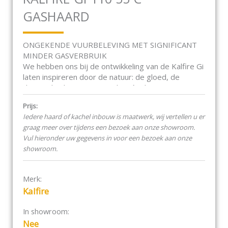
GASHAARD
ONGEKENDE VUURBELEVING MET SIGNIFICANT
MINDER GASVERBRUIK
We hebben ons bij de ontwikkeling van de Kalfire Gi
laten inspireren door de natuur: de gloed, de
dansende vlammen en vonken én de aangename
warmte van vuur. Door vuur ontstaan er immers
Prijs:
haast als vanzelf verbindingen en worden verhalen
Iedere haard of kachel inbouw is maatwerk, wij vertellen u er
aangewakkerd. Het is precies waarom wij bij Kalfire
graag meer over tijdens een bezoek aan onze showroom.
doen wat we doen. Wij willen mensen dichter bij
Vul hieronder uw gegevens in voor een bezoek aan onze
elkaar brengen met duurzaam vuur.
showroom.
KALFIRE GI VLAMBEELD
Merk:
Dankzij de drie onafhankelijk aangestuurde
Kalfire
branders, verwerkt in natuurgetrouwe keramische
stammen, ontstaat een vol en levendig vlambeeld.
In showroom:
De perfecte imitatie van een kampvuur.
Nee