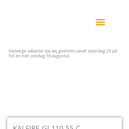
Ga
naar
de
inhoud
Haarden en Kachels
Elektrische haarden
Vanwege vakantie zijn wij gesloten vanaf zaterdag 25 juli
tot en met zondag 16 augustus.
KALFIRE GI 110 55 C