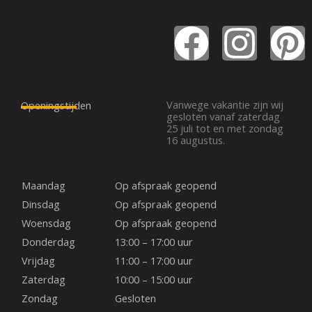
F
I
P
a
n
i
c
s
n
Vanwege vakantie zijn wij
Openingstijden
gesloten vanaf zaterdag
25 juli tot en met zondag
e
t
t
16 augustus.
b
a
e
Maandag
Op afspraak geopend
o
g
r
Dinsdag
Op afspraak geopend
Woensdag
Op afspraak geopend
o
r
e
Donderdag
13:00 – 17:00 uur
Vrijdag
11:00 – 17:00 uur
k
a
s
Zaterdag
10:00 – 15:00 uur
Zondag
Gesloten