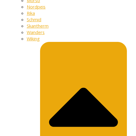
Morso
Nordpeis
Rika
Schmid
Skantherm
Wanders
Wiking