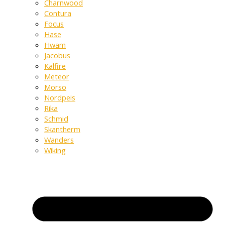
Charnwood
Contura
Focus
Hase
Hwam
Jacobus
Kalfire
Meteor
Morso
Nordpeis
Rika
Schmid
Skantherm
Wanders
Wiking