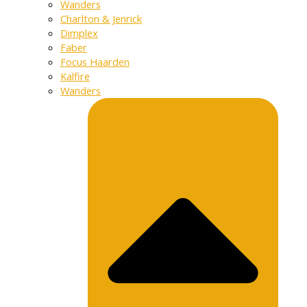
Wanders
Charlton & Jenrick
Dimplex
Faber
Focus Haarden
Kalfire
Wanders