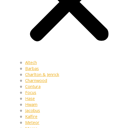
Altech
Barbas
Charlton & Jenrick
Charnwood
Contura
Focus
Hase
Hwam
Jacobus
Kalfire
Meteor