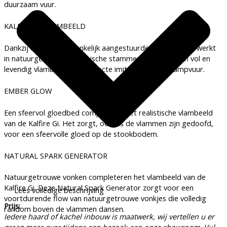
duurzaam vuur.
KALFIRE GI VLAMBEELD
Dankzij de drie onafhankelijk aangestuurde branders, verwerkt
in natuurgetrouwe keramische stammen, ontstaat een vol en
levendig vlambeeld. De perfecte imitatie van een kampvuur.
EMBER GLOW
Een sfeervol gloedbed completeert het realistische vlambeeld
van de Kalfire Gi. Het zorgt, ook als de vlammen zijn gedoofd,
voor een sfeervolle gloed op de stookbodem.
NATURAL SPARK GENERATOR
Natuurgetrouwe vonken completeren het vlambeeld van de
Kalfire Gi. Deze Natural Spark Generator zorgt voor een
Lees volledige beschrijving
voortdurende flow van natuurgetrouwe vonkjes die volledig
Prijs:
random boven de vlammen dansen.
Iedere haard of kachel inbouw is maatwerk, wij vertellen u er