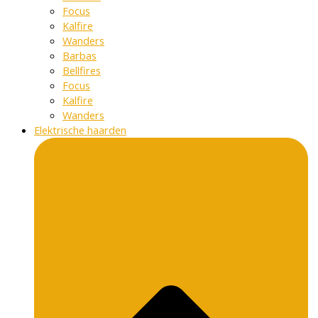
Focus
Kalfire
Wanders
Barbas
Bellfires
Focus
Kalfire
Wanders
Elektrische haarden