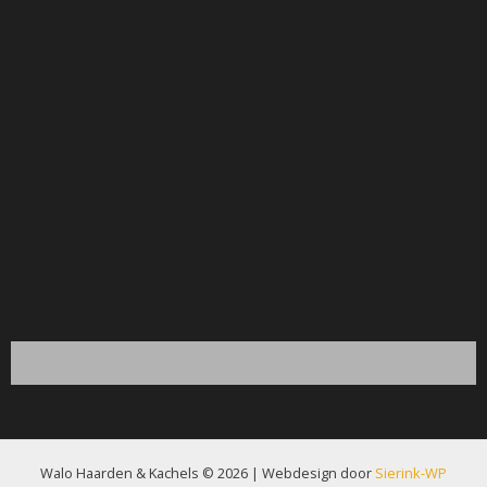
Walo Haarden & Kachels © 2026 | Webdesign door
Sierink-WP