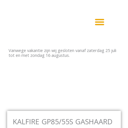
Ga
naar
de
inhoud
Haarden en Kachels
Elektrische haarden
Vanwege vakantie zijn wij gesloten vanaf zaterdag 25 juli
tot en met zondag 16 augustus.
KALFIRE GP85/55S GASHAARD