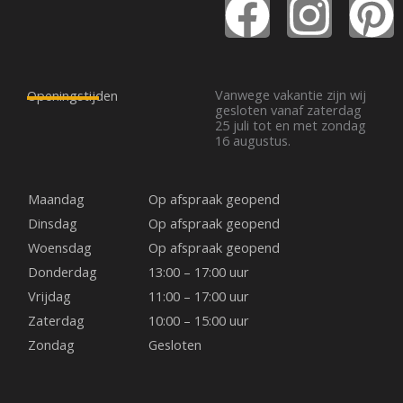
F
I
P
a
n
i
c
s
n
Vanwege vakantie zijn wij
Openingstijden
gesloten vanaf zaterdag
25 juli tot en met zondag
e
t
t
16 augustus.
b
a
e
Maandag
Op afspraak geopend
o
g
r
Dinsdag
Op afspraak geopend
Woensdag
Op afspraak geopend
o
r
e
Donderdag
13:00 – 17:00 uur
Vrijdag
11:00 – 17:00 uur
k
a
s
Zaterdag
10:00 – 15:00 uur
Zondag
Gesloten
m
t