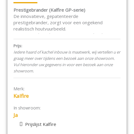
Prestigebrander (Kalfire GP-serie)
De innovatieve, gepatenteerde
prestigebrander, zorgt voor een ongekend
realistisch houtvuurbeeld.
De prestigebranders zijn geïntegreerd in de
keramische houtstammen. Deze worden in
Prijs:
piramidevorm in de haard opgestapeld. Hierdoor
Iedere haard of kachel inbouw is maatwerk, wij vertellen u er
ontstaat er een hoog en volumineus vlambeeld.
graag meer over tijdens een bezoek aan onze showroom.
Vul hieronder uw gegevens in voor een bezoek aan onze
Levensechte vonken met Natural Spark Generator
showroom.
Kalfire houdt zich voortdurend bezig met
innovatie. De meest recente innovatie van onze
afdeling Research is de Natural Spark Generator
Merk:
(NSG). De NSG is als optie verkrijgbaar voor alle
Kalfire
gashaarden met een prestigebrander. Deze
technologie zorgt ervoor dat er in de haard
In showroom:
levensechte vonkjes uit de brandende vlammen
Ja
opstijgen en langzaam verbranden. Het levert een
natuurgetrouw vlammenspel op, waardoor het net
Prijslijst Kalfire
een echt houtvuur lijkt.