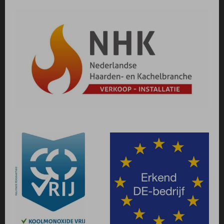
De sleutel tot een perfect vuur
De Kalfire sleutel, waarmee u de liftdeur naar
boven schuift, gebruikt u ook om de secundaire
luchttoevoer te regelen. Wilt u meer vuur, dan
schuift u de luchtregeling open. Voor een rustiger
vuurtje schuift u de luchttoevoer dicht.
Easy Door System
Het openen van de ruit voor reiniging is, dankzij het
unieke sluitmechanisme (Easy Door System) heel
eenvoudig. U bedient het mechanisme met de
verborgen hendel. Draait u de hendel 180 graden
naar links, dan kantelt de ruit van uw fronthaard of
tunnelhaard naar voren. Het vuil van de ruit valt
automatisch in de verbrandingskamer: het plateau
voor de haard blijf schoon. Heeft u een hoekhaard
of driezijdige haard, dan schuift de ruit naar voren.
In beide gevallen kunt u de ruit vervolgens
gemakkelijk schoonmaken.