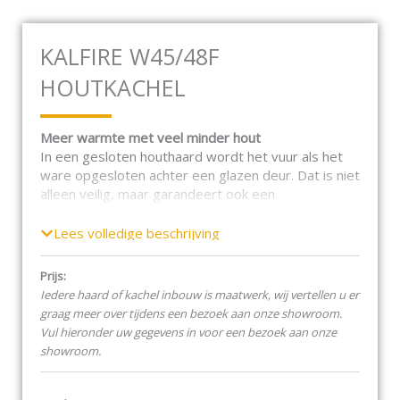
KALFIRE W45/48F
HOUTKACHEL
Meer warmte met veel minder hout
In een gesloten houthaard wordt het vuur als het
ware opgesloten achter een glazen deur. Dat is niet
alleen veilig, maar garandeert ook een
gecontroleerde warmteafgifte. De ingenieuze
technieken die we in de houthaarden hebben
Lees volledige beschrijving
ingebouwd, zorgen bovendien voor een optimale
en schone verbranding. U geniet dus van veel meer
Prijs:
warmte met veel minder hout!
Iedere haard of kachel inbouw is maatwerk, wij vertellen u er
graag meer over tijdens een bezoek aan onze showroom.
Voluit genieten van het vlammenspel
Vul hieronder uw gegevens in voor een bezoek aan onze
Het gesloten systeem staat garant voor een
showroom.
aanzienlijke rendementsverbetering, zonder in te
leveren aan beleving en gezelligheid. Dankzij het