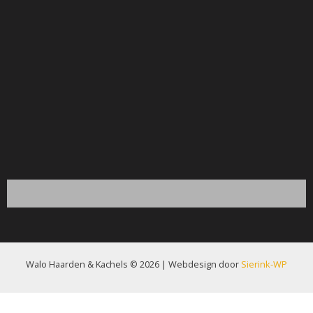
Walo Haarden & Kachels © 2026 | Webdesign door
Sierink-WP