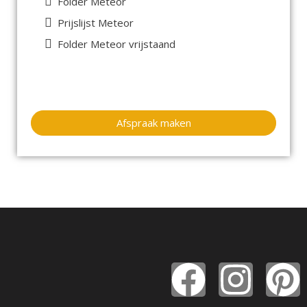
Folder Meteor
Prijslijst Meteor
Folder Meteor vrijstaand
Afspraak maken
F
I
P