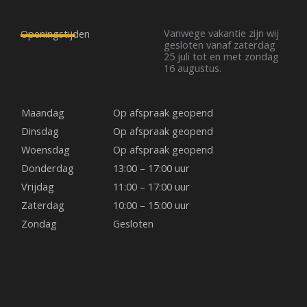
a
n
i
c
s
n
Vanwege vakantie zijn wij
Openingstijden
gesloten vanaf zaterdag
25 juli tot en met zondag
e
t
t
16 augustus.
b
a
e
Maandag
Op afspraak geopend
o
g
r
Dinsdag
Op afspraak geopend
Woensdag
Op afspraak geopend
o
r
e
Donderdag
13:00 – 17:00 uur
Vrijdag
11:00 – 17:00 uur
k
a
s
Zaterdag
10:00 – 15:00 uur
Zondag
Gesloten
m
t