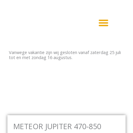
Ga
naar
de
inhoud
Haarden en Kachels
Elektrische haarden
Vanwege vakantie zijn wij gesloten vanaf zaterdag 25 juli
tot en met zondag 16 augustus.
METEOR JUPITER 470-850