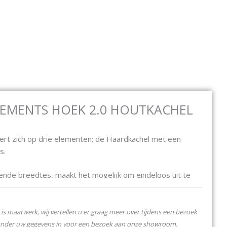
Open Elektrische haarden
Open Bio ethanol
Open C
E HAARDEN
BIO ETHANOL
CONTACT
EMENTS HOEK 2.0 HOUTKACHEL
rt zich op drie elementen; de Haardkachel met een
s.
nde breedtes, maakt het mogelijk om eindeloos uit te
eruit komt te zien, dat bepaalt Uzelf !
is maatwerk, wij vertellen u er graag meer over tijdens een bezoek
onder uw gegevens in voor een bezoek aan onze showroom.