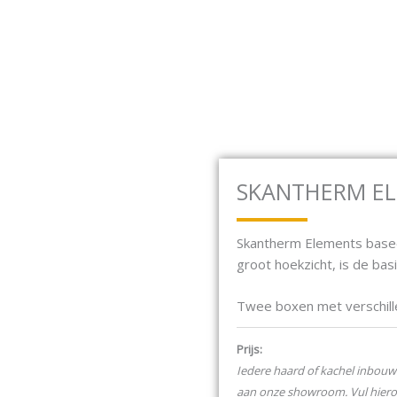
baan 17F 2181 MG Hillegom
Open Houtkachels
Open Gashaarden
HOUTKACHELS
GASHAARDEN
ELEKTRISCH
SKANTHERM EL
Skantherm Elements basee
groot hoekzicht, is de basi
Twee boxen met verschille
bouwen, hoe de opstelling 
Prijs:
Materiaal:
Staal
Iedere haard of kachel inbouw 
Kleur:
Zwart
aan onze showroom. Vul hier