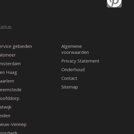
c
s
n
e
t
t
ustus.
b
a
e
ervice gebieden
Algemene
o
g
r
voorwaarden
alsmeer
Privacy Statement
msterdam
o
r
e
Onderhoud
en Haag
Contact
k
a
s
aarlem
Sitemap
eemstede
m
t
oofddorp
atwijk
eiden
ieuw-Vennep
oordwijk