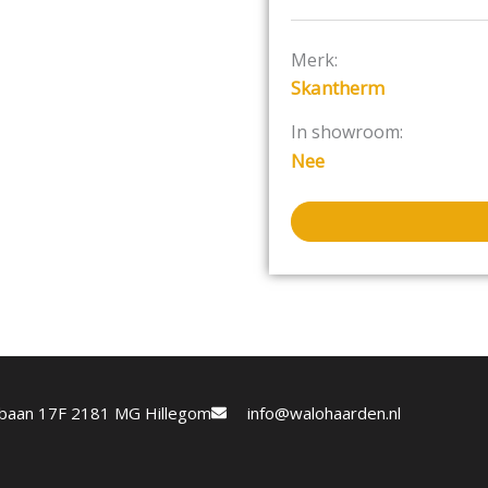
Nominaal verwarm
Verwarmingsvermo
Merk:
Energie efficiëntie:
Skantherm
CO-Emissie in %:
0,
Fijnstof:
2de niveau
In showroom:
emissiebeheersing
Nee
Afvoer van rookga
Rookgas massatroo
Vereiste schoorste
Externe verbrandin
Warmestenen:
Ja (
Draaibaar:
Ja (optio
Koud handvat:
ja
Rookgastemperatuu
Gewicht in KG staa
zijkant:
130 / box 4
etbaan 17F 2181 MG Hillegom
info@walohaarden.nl
Afmeting: hoogte /
Afstand tot branden
Deurfunctie:
Draaiba