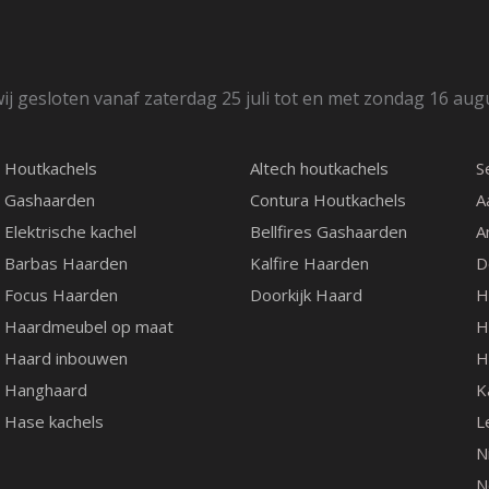
ij gesloten vanaf zaterdag 25 juli tot en met zondag 16 aug
Houtkachels
Altech houtkachels
S
Gashaarden
Contura Houtkachels
A
Elektrische kachel
Bellfires Gashaarden
A
Barbas Haarden
Kalfire Haarden
D
Focus Haarden
Doorkijk Haard
H
Haardmeubel op maat
H
Haard inbouwen
H
Hanghaard
K
Hase kachels
L
N
N