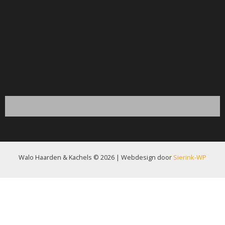
Walo Haarden & Kachels © 2026 | Webdesign door
Sierink-WP