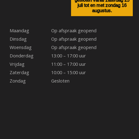
juli tot en met zondag 16
e
t
t
augustus.
b
a
e
Maandag
Op afspraak geopend
o
g
r
Dinsdag
Op afspraak geopend
Woensdag
Op afspraak geopend
o
r
e
Donderdag
13:00 – 17:00 uur
Vrijdag
11:00 – 17:00 uur
k
a
s
Zaterdag
10:00 – 15:00 uur
Zondag
Gesloten
m
t