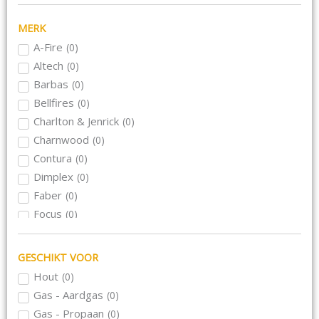
MERK
A-Fire
(
0
)
Altech
(
0
)
Barbas
(
0
)
Bellfires
(
0
)
Charlton & Jenrick
(
0
)
Charnwood
(
0
)
Contura
(
0
)
Dimplex
(
0
)
Faber
(
0
)
Focus
(
0
)
Hase
(
0
)
Hwam
(
0
)
GESCHIKT VOOR
Jacobus
(
0
)
Hout
(
0
)
Kalfire
(
0
)
Gas - Aardgas
(
0
)
Meteor
(
0
)
Gas - Propaan
(
0
)