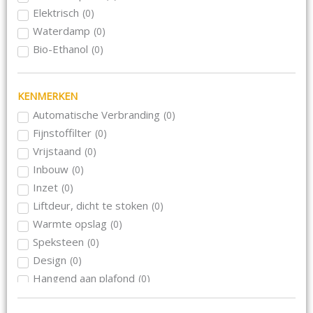
Morso
(
0
)
Elektrisch
(
0
)
Nordpeis
(
0
)
Waterdamp
(
0
)
Rika
(
0
)
Bio-Ethanol
(
0
)
Schmid
(
0
)
Skantherm
(
0
)
KENMERKEN
Wanders
(
0
)
Wiking
Automatische Verbranding
(
0
)
(
0
)
Le Feu
Fijnstoffilter
(
0
)
(
0
)
Blaze Harmony
Vrijstaand
(
0
)
(
0
)
Inbouw
(
0
)
Inzet
(
0
)
Liftdeur, dicht te stoken
(
0
)
Warmte opslag
(
0
)
Speksteen
(
0
)
Design
(
0
)
Hangend aan plafond
(
0
)
Hangend aan muur
(
0
)