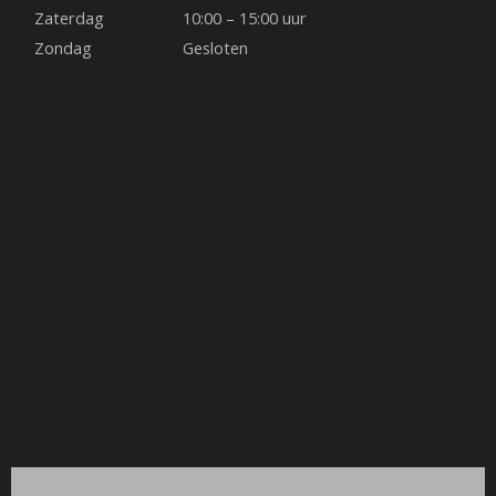
k
a
s
Zaterdag
10:00 – 15:00 uur
Zondag
Gesloten
m
t