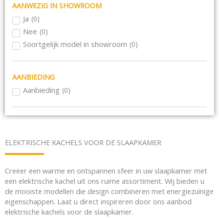
Rond
(
0
)
AANWEZIG IN SHOWROOM
Draaibaar
(
0
)
Ja
(
0
)
3-zijdig
(
0
)
Nee
(
0
)
Hoek
(
0
)
Soortgelijk model in showroom
(
0
)
Front
(
0
)
Room divider
(
0
)
AANBIEDING
Tunnel (doorkijk)
(
0
)
Horizontaal
Aanbieding
(
0
(
0
)
)
Verticaal
(
0
)
Haardmeubels
(
0
)
Maatwerk
(
0
)
Plateaus
(
0
)
ELEKTRISCHE KACHELS VOOR DE SLAAPKAMER
Draaideur
(
0
)
Gietijzer
(
0
)
Creëer een warme en ontspannen sfeer in uw slaapkamer met
Schouw combinatie
(
0
)
een elektrische kachel uit ons ruime assortiment. Wij bieden u
de mooiste modellen die design combineren met energiezuinige
Speksteen en warmte opslag
(
0
)
eigenschappen. Laat u direct inspireren door ons aanbod
Optimale automatische verbranding
(
0
)
elektrische kachels voor de slaapkamer.