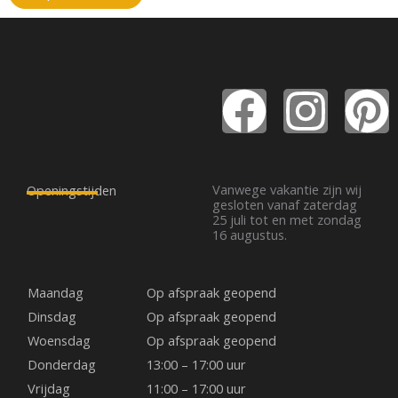
F
I
P
a
n
i
c
s
n
Vanwege vakantie zijn wij
Openingstijden
gesloten vanaf zaterdag
25 juli tot en met zondag
e
t
t
16 augustus.
b
a
e
Maandag
Op afspraak geopend
o
g
r
Dinsdag
Op afspraak geopend
Woensdag
Op afspraak geopend
o
r
e
Donderdag
13:00 – 17:00 uur
Vrijdag
11:00 – 17:00 uur