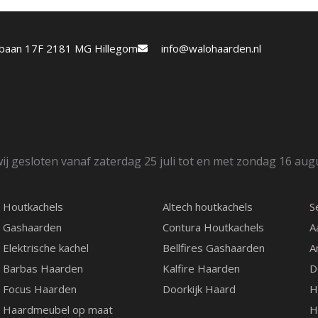
etbaan 17F 2181 MG Hillegom
info@walohaarden.nl
ij gesloten vanaf zaterdag 25 juli tot en met zondag 16 aug
Houtkachels
Altech houtkachels
S
Gashaarden
Contura Houtkachels
A
Elektrische kachel
Bellfires Gashaarden
A
Barbas Haarden
Kalfire Haarden
D
Focus Haarden
Doorkijk Haard
H
Haardmeubel op maat
H