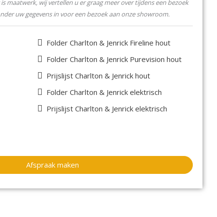
lleen dan met andere details waaronder een andere deur en
is maatwerk, wij vertellen u er graag meer over tijdens een bezoek
onder uw gegevens in voor een bezoek aan onze showroom.
Folder Charlton & Jenrick Fireline hout
Folder Charlton & Jenrick Purevision hout
Prijslijst Charlton & Jenrick hout
Folder Charlton & Jenrick elektrisch
Prijslijst Charlton & Jenrick elektrisch
Afspraak maken