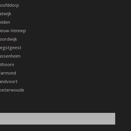
m
t
oofddorp
atwijk
eiden
ieuw-Vennep
oordwijk
egstgeest
assenheim
ithoorn
armond
andvoort
oeterwoude