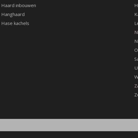
Haard inbouwen
H
Hanghaard
K
Hase kachels
L
N
N
O
S
U
W
Z
Z