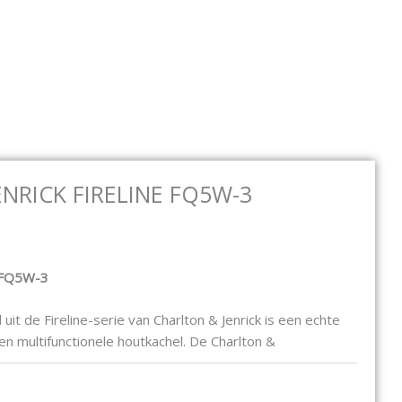
Open Elektrische haarden
Open Bio ethanol
Open C
E HAARDEN
BIO ETHANOL
CONTACT
NRICK FIRELINE FQ5W-3
ne FQ5W-3
uit de Fireline-serie van Charlton & Jenrick is een echte
en multifunctionele houtkachel. De Charlton &
 is gemaakt van staal in combinatie met
oldoet aan het Ecodesign2022. Het is het broertje van de