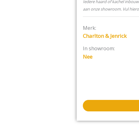
Fireline FP houtkachel, a
Iedere haard of kachel inbouw 
een ander handvat.
aan onze showroom. Vul hier
Merk:
Charlton & Jenrick
In showroom:
Nee