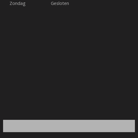
Zondag
Gesloten
m
t