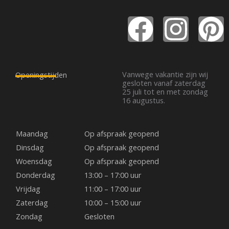
F
I
P
a
n
i
c
s
n
Vanwege vakantie zijn wij
Openingstijden
gesloten vanaf zaterdag
25 juli tot en met zondag
e
t
t
16 augustus.
b
a
e
Maandag
Op afspraak geopend
o
g
r
Dinsdag
Op afspraak geopend
Woensdag
Op afspraak geopend
o
r
e
Donderdag
13:00 – 17:00 uur
Vrijdag
11:00 – 17:00 uur
k
a
s
Zaterdag
10:00 – 15:00 uur
Zondag
Gesloten