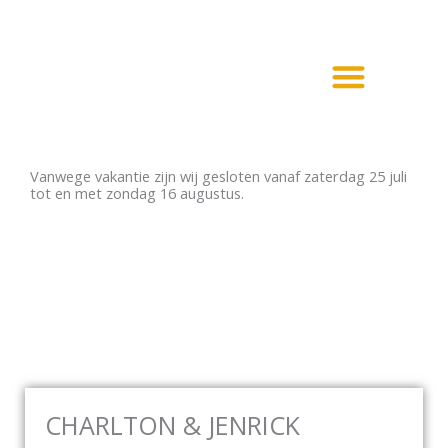
Ga
naar
de
inhoud
Haarden en Kachels
Elektrische haarden
Vanwege vakantie zijn wij gesloten vanaf zaterdag 25 juli
tot en met zondag 16 augustus.
CHARLTON & JENRICK