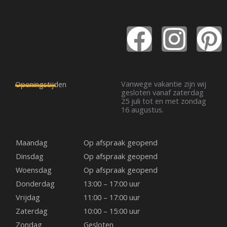
F
I
P
a
n
i
c
s
n
Vanwege vakantie zijn wij
Openingstijden
gesloten vanaf zaterdag
25 juli tot en met zondag
e
t
t
16 augustus.
b
a
e
Maandag
Op afspraak geopend
o
g
r
Dinsdag
Op afspraak geopend
Woensdag
Op afspraak geopend
o
r
e
Donderdag
13:00 – 17:00 uur
Vrijdag
11:00 – 17:00 uur
k
a
s
Zaterdag
10:00 – 15:00 uur
Zondag
Gesloten