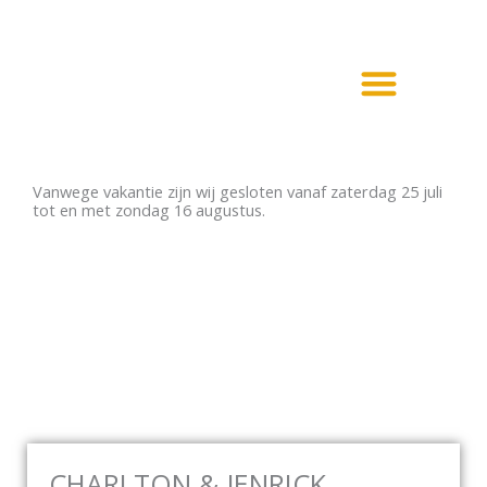
Ga
naar
de
inhoud
Haarden en Kachels
Elektrische haarden
Vanwege vakantie zijn wij gesloten vanaf zaterdag 25 juli
tot en met zondag 16 augustus.
CHARLTON & JENRICK