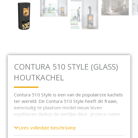
CONTURA 510 STYLE (GLASS)
HOUTKACHEL
Contura 510 Style is een van de populairste kachels
ter wereld. De Contura 510 Style heeft dit fraaie,
eenvoudig te plaatsen model nieuw leven
ingeblazen dankzij de sierlijke deur, grotere ruiten
en een efficiëntere verbranding. Geniet nu nog
meer van het vlammenspel in jouw Contura 510
Lees volledige beschrijving
Style! De Contura 510 Style is verkrijgbaar de in