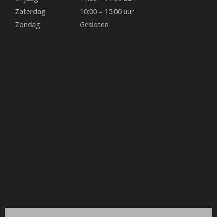
k
a
s
Zaterdag
10:00 – 15:00 uur
Zondag
Gesloten
m
t