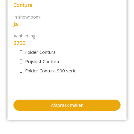
maken het onderhouden en aanmaken van het vuur
Contura
zoveel gemakkelijker.
In showroom:
Kortom een compacte kachel die makkelijk overal in
Ja
elk interieur geplaatst kan worden. Het basismodel
in deze serie is verkrijgbaar in grijs, wit en zwart,
Aanbieding:
en de vernieuwing naar Style betekent nu dat door
2700
de deur kenmerken en bredere ruiten het vuur
beter zichtbaar wordt. Het rookkanaal kan op alle
Folder Contura
modellen bovenop of aan de achterkant worden
Prijslijst Contura
aangesloten.
Folder Contura 900 serie
Tezamen met een assortiment van verschillende
bovenplaten en deuren in diverse materialen, heeft
u alle mogelijkheden om uw droomkachel samen te
stellen.
Afspraak maken