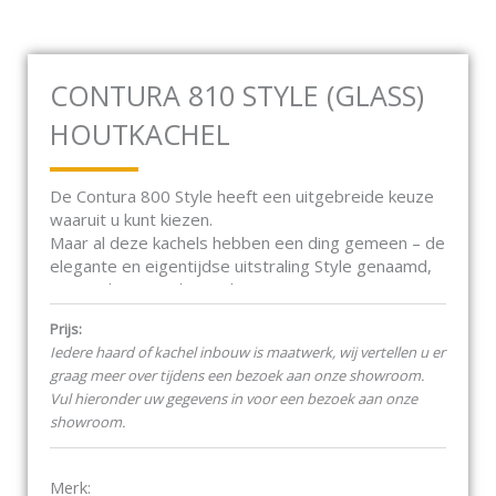
CONTURA 810 STYLE (GLASS)
HOUTKACHEL
De Contura 800 Style heeft een uitgebreide keuze
waaruit u kunt kiezen.
Maar al deze kachels hebben een ding gemeen – de
elegante en eigentijdse uitstraling Style genaamd,
een update van de eerdere Contura 800 serie.
De afwerking en de techniek zijn verbeterd.
Prijs:
Grotere en bredere ruiten, minder toevoegingen
Iedere haard of kachel inbouw is maatwerk, wij vertellen u er
en meer kleuropties zijn een paar van deze
graag meer over tijdens een bezoek aan onze showroom.
aanpassingen van de nieuwe uitstraling.
Vul hieronder uw gegevens in voor een bezoek aan onze
showroom.
Innovatieve functies zoals een automatische functie
voor een snelle ontbranding, een boost functie om
leven te blazen in nagloeiend as en een stille aslade
Merk: