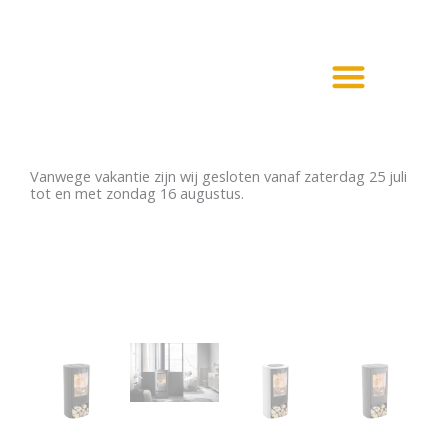
Ga
naar
de
inhoud
Haarden en Kachels
Elektrische haarden
Vanwege vakantie zijn wij gesloten vanaf zaterdag 25 juli
tot en met zondag 16 augustus.