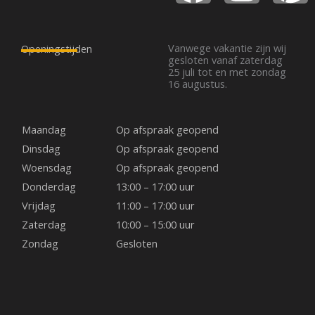
a
n
i
formaal en verschijning waar je niet omheen kunt.
Het van nature hittebestendige speksteen straalt
c
s
n
ook warmte uit lang nadat de laatste sintels zijn
Vanwege vakantie zijn wij
Openingstijden
uitgestorven.
gesloten vanaf zaterdag
25 juli tot en met zondag
e
t
t
16 augustus.
b
a
e
Maandag
Op afspraak geopend
o
g
r
Dinsdag
Op afspraak geopend
Woensdag
Op afspraak geopend
o
r
e
Donderdag
13:00 – 17:00 uur
Vrijdag
11:00 – 17:00 uur
k
a
s
Zaterdag
10:00 – 15:00 uur
Zondag
Gesloten
m
t