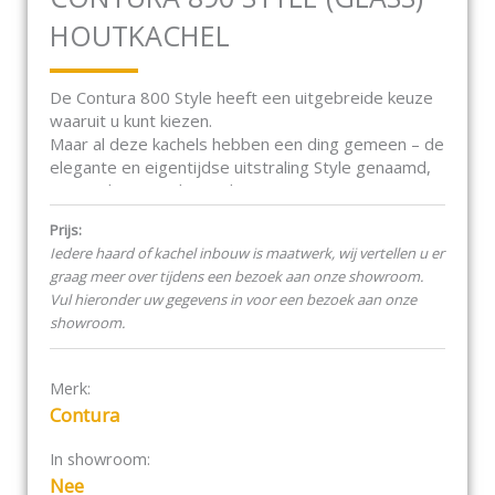
HOUTKACHEL
De Contura 800 Style heeft een uitgebreide keuze
waaruit u kunt kiezen.
Maar al deze kachels hebben een ding gemeen – de
elegante en eigentijdse uitstraling Style genaamd,
een update van de eerdere Contura 800 serie.
De afwerking en de techniek zijn verbeterd.
Prijs:
Grotere en bredere ruiten, minder toevoegingen
Iedere haard of kachel inbouw is maatwerk, wij vertellen u er
en meer kleuropties zijn een paar van deze
graag meer over tijdens een bezoek aan onze showroom.
aanpassingen van de nieuwe uitstraling.
Vul hieronder uw gegevens in voor een bezoek aan onze
showroom.
Innovatieve functies zoals een automatische functie
voor een snelle ontbranding, een boost functie om
leven te blazen in nagloeiend as en een stille aslade
Merk:
maken het onderhouden en aanmaken van het vuur
Contura
zoveel gemakkelijker.
In showroom:
Kortom een compacte kachel die makkelijk overal in
Nee
elk interieur geplaatst kan worden. Het basismodel