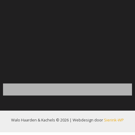
Walo Haarden & Kachels © 2026 | Webdesign door
Sierink-WP