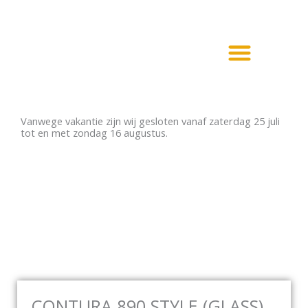
Ga
naar
de
inhoud
Haarden en Kachels
Elektrische haarden
Vanwege vakantie zijn wij gesloten vanaf zaterdag 25 juli
tot en met zondag 16 augustus.
CONTURA 890 STYLE (GLASS)