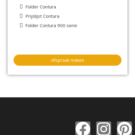
Folder Contura
Prijslijst Contura
Folder Contura 900 serie
Afspraak maken
F
I
P