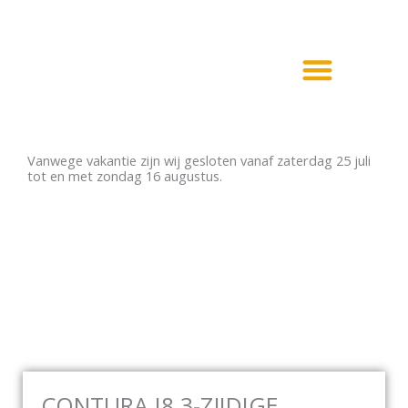
Ga
naar
de
inhoud
Haarden en Kachels
Elektrische haarden
Vanwege vakantie zijn wij gesloten vanaf zaterdag 25 juli
tot en met zondag 16 augustus.
CONTURA I8 3-ZJIDIGE