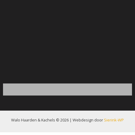
Walo Haarden & Kachels © 2026 | Webdesign door
Sierink-WP