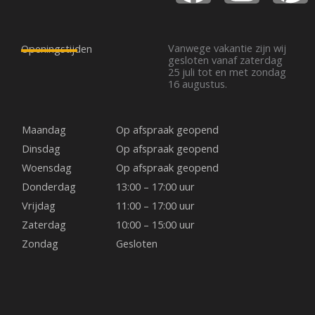
a
n
i
c
s
n
Vanwege vakantie zijn wij
Openingstijden
gesloten vanaf zaterdag
25 juli tot en met zondag
e
t
t
16 augustus.
b
a
e
Maandag
Op afspraak geopend
o
g
r
Dinsdag
Op afspraak geopend
Woensdag
Op afspraak geopend
o
r
e
Donderdag
13:00 – 17:00 uur
Vrijdag
11:00 – 17:00 uur
k
a
s
Zaterdag
10:00 – 15:00 uur
Zondag
Gesloten
m
t