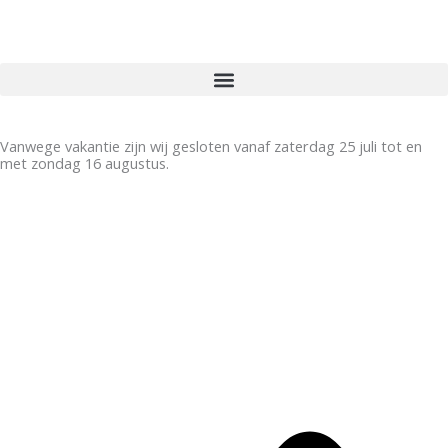
Ga
naar
de
inhoud
Vanwege vakantie zijn wij gesloten vanaf zaterdag 25 juli tot en
met zondag 16 augustus.