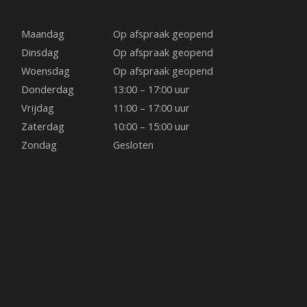
b
a
e
Maandag
Op afspraak geopend
o
g
r
Dinsdag
Op afspraak geopend
Woensdag
Op afspraak geopend
o
r
e
Donderdag
13:00 – 17:00 uur
Vrijdag
11:00 – 17:00 uur
k
a
s
Zaterdag
10:00 – 15:00 uur
Zondag
Gesloten
m
t