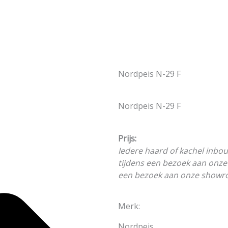
baan 17F 2181 MG Hillegom
Open Houtkachels
Open Gashaarden
HOUTKACHELS
GASHAARDEN
ELEKTRISCH
Nordpeis N-29 F
Nordpeis N-29 F
Prijs:
Iedere haard of kachel inbou
tijdens een bezoek aan onz
een bezoek aan onze showr
Merk:
Nordpeis