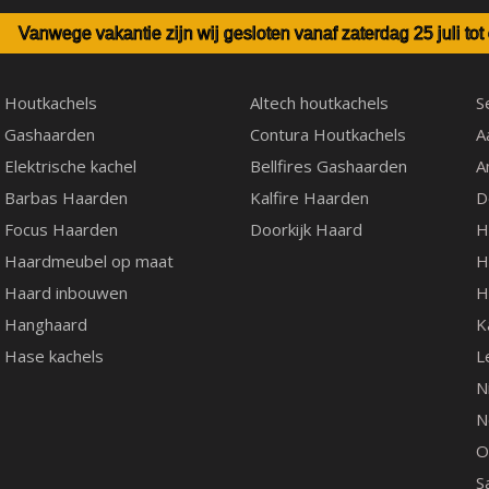
Vanwege vakantie zijn wij gesloten vanaf zaterdag 25 juli to
Houtkachels
Altech houtkachels
S
Gashaarden
Contura Houtkachels
A
Elektrische kachel
Bellfires Gashaarden
A
Barbas Haarden
Kalfire Haarden
D
Focus Haarden
Doorkijk Haard
H
Haardmeubel op maat
H
Haard inbouwen
H
Hanghaard
K
Hase kachels
L
N
N
O
S