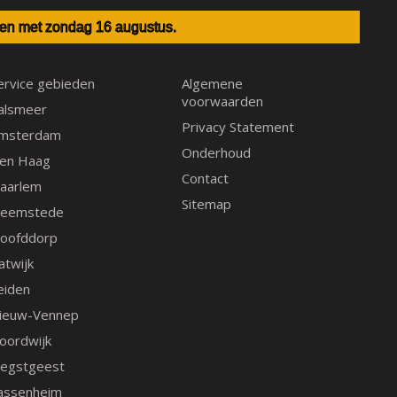
e
t
t
t en met zondag 16 augustus.
b
a
e
o
g
r
o
r
e
ervice gebieden
Algemene
voorwaarden
k
a
s
alsmeer
m
t
Privacy Statement
msterdam
Onderhoud
en Haag
Contact
aarlem
Sitemap
eemstede
oofddorp
atwijk
eiden
ieuw-Vennep
oordwijk
egstgeest
assenheim