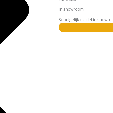
In showroom:
Soortgelijk model in showr