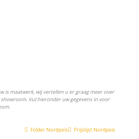
Open Elektrische haarden
Open Bio ethanol
Open C
E HAARDEN
BIO ETHANOL
CONTACT
w is maatwerk, wij vertellen u er graag meer over
e showroom. Vul hieronder uw gegevens in voor
oom.
Folder Nordpeis
Prijslijst Nordpeis