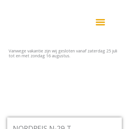
Ga
naar
de
inhoud
Haarden en Kachels
Elektrische haarden
Vanwege vakantie zijn wij gesloten vanaf zaterdag 25 juli
tot en met zondag 16 augustus.
NORDPEIS N-29 T