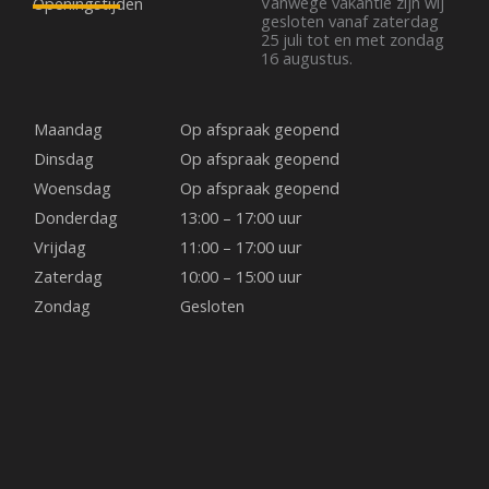
c
s
n
Vanwege vakantie zijn wij
Openingstijden
gesloten vanaf zaterdag
25 juli tot en met zondag
e
t
t
16 augustus.
b
a
e
Maandag
Op afspraak geopend
o
g
r
Dinsdag
Op afspraak geopend
Woensdag
Op afspraak geopend
o
r
e
Donderdag
13:00 – 17:00 uur
Vrijdag
11:00 – 17:00 uur
k
a
s
Zaterdag
10:00 – 15:00 uur
Zondag
Gesloten
m
t