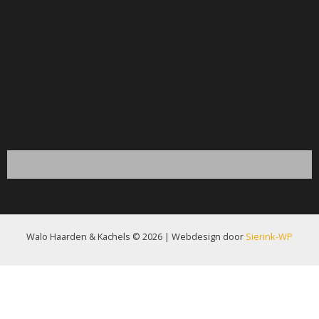
Walo Haarden & Kachels © 2026 | Webdesign door
Sierink-WP