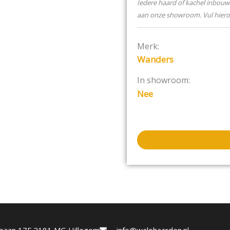
Iedere haard of kachel inbouw 
aan onze showroom. Vul hier
Merk:
Wanders
In showroom:
Nee