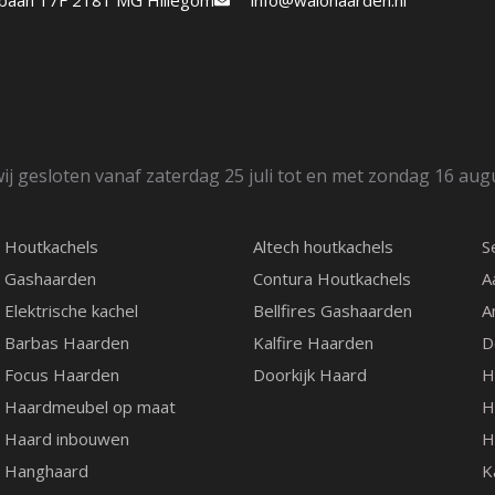
etbaan 17F 2181 MG Hillegom
info@walohaarden.nl
ij gesloten vanaf zaterdag 25 juli tot en met zondag 16 aug
Houtkachels
Altech houtkachels
S
Gashaarden
Contura Houtkachels
A
Elektrische kachel
Bellfires Gashaarden
A
Barbas Haarden
Kalfire Haarden
D
Focus Haarden
Doorkijk Haard
H
Haardmeubel op maat
H
Haard inbouwen
H
Hanghaard
K