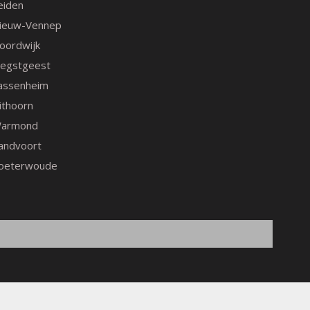
eiden
ieuw-Vennep
oordwijk
egstgeest
assenheim
ithoorn
armond
andvoort
oeterwoude