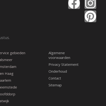
F
I
P
a
n
i
c
s
n
e
t
t
ustus.
b
a
e
ervice gebieden
Algemene
o
g
r
voorwaarden
alsmeer
Privacy Statement
msterdam
o
r
e
Onderhoud
en Haag
Contact
k
a
s
aarlem
Sitemap
eemstede
m
t
oofddorp
atwijk