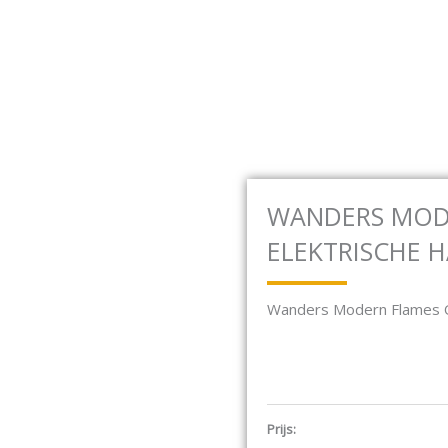
baan 17F 2181 MG Hillegom
Open Houtkachels
Open Gashaarden
HOUTKACHELS
GASHAARDEN
ELEKTRISCH
WANDERS MODE
ELEKTRISCHE 
Wanders Modern Flames O
Prijs: