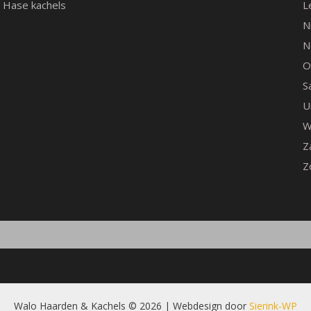
Hase kachels
L
N
N
O
S
U
W
Z
Z
Walo Haarden & Kachels © 2026 | Webdesign door
Sierink-WP