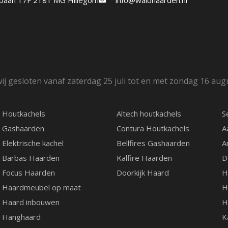
etbaan 17F 2181 MG Hillegom
info@walohaarden.nl
ij gesloten vanaf zaterdag 25 juli tot en met zondag 16 aug
Houtkachels
Altech houtkachels
S
Gashaarden
Contura Houtkachels
A
Elektrische kachel
Bellfires Gashaarden
A
Barbas Haarden
Kalfire Haarden
D
Focus Haarden
Doorkijk Haard
H
Haardmeubel op maat
H
Haard inbouwen
H
Hanghaard
K