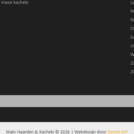
Hase kachels
L
N
N
O
S
U
W
Z
Z
Walo Haarden & Kachels © 2026 | Webdesign door
Sierink-WP