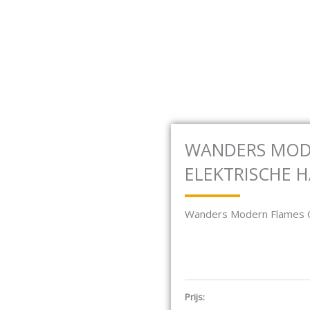
baan 17F 2181 MG Hillegom
Open Houtkachels
Open Gashaarden
HOUTKACHELS
GASHAARDEN
ELEKTRISCH
WANDERS MODE
ELEKTRISCHE 
Wanders Modern Flames O
Prijs: