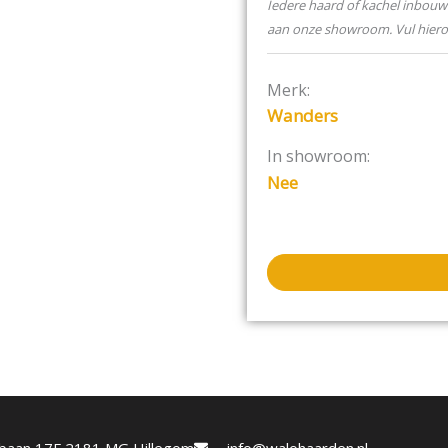
Iedere haard of kachel inbouw 
aan onze showroom. Vul hier
Merk:
Wanders
In showroom:
Nee