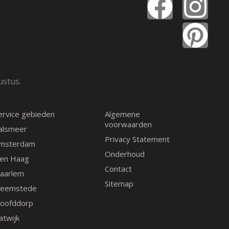
F
I
P
a
n
i
c
s
n
e
t
t
ustus.
b
a
e
ervice gebieden
Algemene
o
g
r
voorwaarden
alsmeer
Privacy Statement
msterdam
o
r
e
Onderhoud
en Haag
Contact
k
a
s
aarlem
Sitemap
eemstede
m
t
oofddorp
atwijk