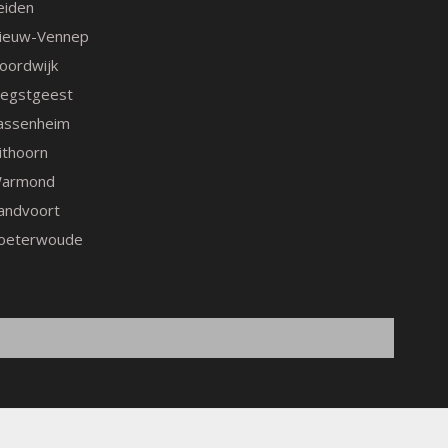
eiden
ieuw-Vennep
oordwijk
egstgeest
assenheim
ithoorn
armond
andvoort
oeterwoude