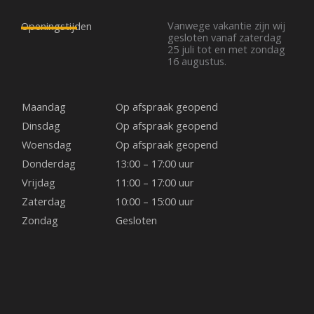
c
s
n
e
t
t
Vanwege vakantie zijn wij
Openingstijden
b
a
e
gesloten vanaf zaterdag
25 juli tot en met zondag
o
g
r
16 augustus.
o
r
e
k
a
s
m
t
Maandag
Op afspraak geopend
Dinsdag
Op afspraak geopend
Woensdag
Op afspraak geopend
Donderdag
13:00 – 17:00 uur
Vrijdag
11:00 – 17:00 uur
Zaterdag
10:00 – 15:00 uur
Zondag
Gesloten