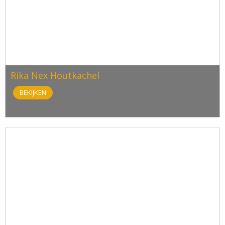
Rika Nex Houtkachel
BEKIJKEN