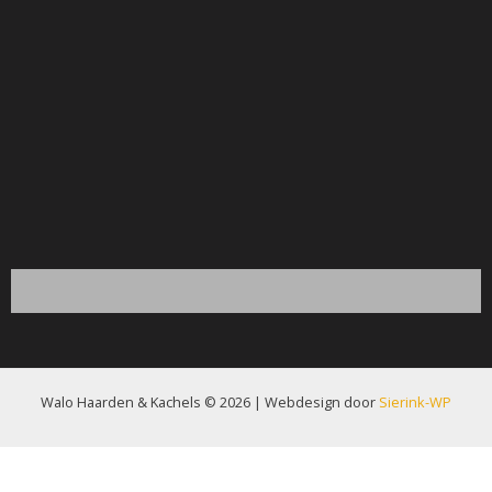
Walo Haarden & Kachels © 2026 | Webdesign door
Sierink-WP