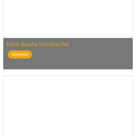
Hase Basilia Houtkachel
BEKIJKEN