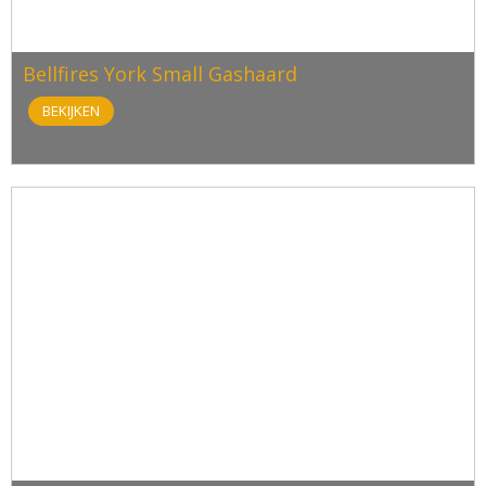
Bellfires York Small Gashaard
BEKIJKEN