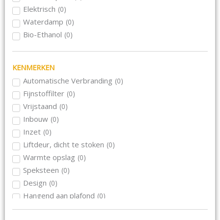
Morso
(
0
)
Elektrisch
(
0
)
Nordpeis
(
0
)
Waterdamp
(
0
)
Rika
(
0
)
Bio-Ethanol
(
0
)
Schmid
(
0
)
Skantherm
(
0
)
KENMERKEN
Wanders
(
0
)
Wiking
Automatische Verbranding
(
0
)
(
0
)
Le Feu
Fijnstoffilter
(
0
)
(
0
)
Blaze Harmony
Vrijstaand
(
0
)
(
0
)
Inbouw
(
0
)
Inzet
(
0
)
Liftdeur, dicht te stoken
(
0
)
Warmte opslag
(
0
)
Speksteen
(
0
)
Design
(
0
)
Hangend aan plafond
(
0
)
Hangend aan muur
(
0
)