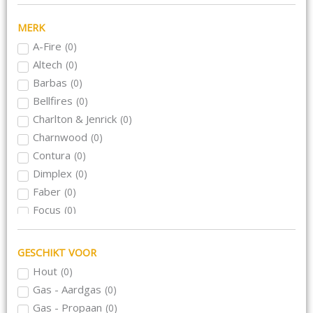
MERK
A-Fire
(
0
)
Altech
(
0
)
Barbas
(
0
)
Bellfires
(
0
)
Charlton & Jenrick
(
0
)
Charnwood
(
0
)
Contura
(
0
)
Dimplex
(
0
)
Faber
(
0
)
Focus
(
0
)
Hase
(
0
)
Hwam
(
0
)
GESCHIKT VOOR
Jacobus
(
0
)
Hout
(
0
)
Kalfire
(
0
)
Gas - Aardgas
(
0
)
Meteor
(
0
)
Gas - Propaan
(
0
)