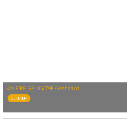
KALFIRE GP105/79F Gashaard
BEKIJKEN