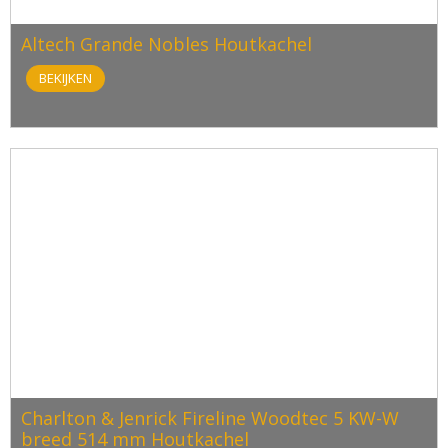
Altech Grande Nobles Houtkachel
BEKIJKEN
Charlton & Jenrick Fireline Woodtec 5 KW-W
breed 514 mm Houtkachel