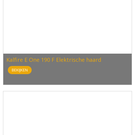
Kalfire E One 190 F Elektrische haard
BEKIJKEN