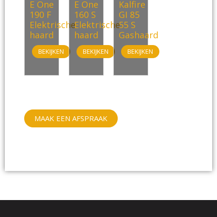
E One
E One
Kalfire
190 F
160 S
GI 85
Elektrische
Elektrische
55 S
haard
haard
Gashaard
BEKIJKEN
BEKIJKEN
BEKIJKEN
MAAK EEN AFSPRAAK