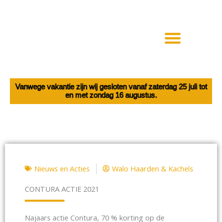
Ga
naar
de
inhoud
Haarden en Kachels
Elektrische haarden
Vanwege vakantie zijn wij gesloten vanaf zaterdag 25 juli tot
en met zondag 16 augustus.
Nieuws en Acties
Walo Haarden & Kachels
CONTURA ACTIE 2021
Najaars actie Contura, 70 % korting op de