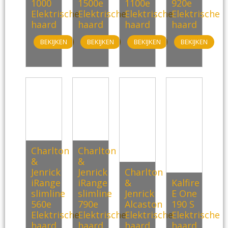
1000
1500e
1100e
920e
Elektrische
Elektrische
Elektrische
Elektrische
haard
haard
haard
haard
BEKIJKEN
BEKIJKEN
BEKIJKEN
BEKIJKEN
Charlton
Charlton
&
&
Jenrick
Jenrick
Charlton
iRange
iRange
&
Kalfire
slimline
slimline
Jenrick
E One
560e
790e
Alcaston
190 S
Elektrische
Elektrische
Elektrische
Elektrische
haard
haard
haard
haard