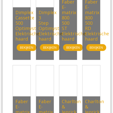
Faber
Faber
E-
E-
Dimplex
Dimplex
matrix
matrix
Cassette
3
800
800
500
Step
500
500
Optimyst
Optimyst
ST
RD
Elektrische
Elektrische
Elektrische
Elektrische
haard
haard
haard
haard
BEKIJKEN
BEKIJKEN
BEKIJKEN
BEKIJKEN
Faber
Faber
Charlton
Charlton
E-
E-
&
&
matrix
matrix
Jenrick
Jenrick