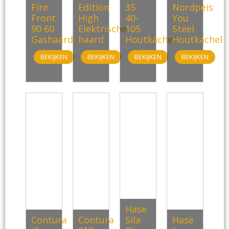
Fire
Edition
35
Nordpeis
Front
High
40-
You
90 60
Elektrische
105
Steel
Gashaard
haard
Houtkachel
Houtkachel
BEKIJKEN
BEKIJKEN
BEKIJKEN
BEKIJKEN
Hase
Contura
Contura
Sila
Hase