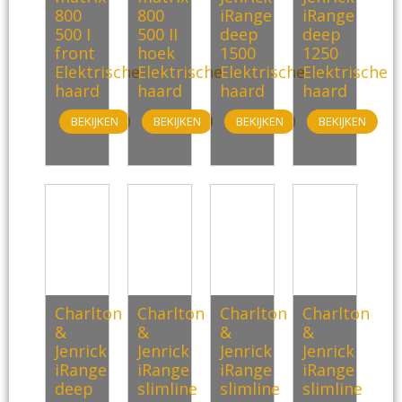
800
800
iRange
iRange
500 I
500 II
deep
deep
front
hoek
1500
1250
Elektrische
Elektrische
Elektrische
Elektrische
haard
haard
haard
haard
BEKIJKEN
BEKIJKEN
BEKIJKEN
BEKIJKEN
Charlton
Charlton
Charlton
Charlton
&
&
&
&
Jenrick
Jenrick
Jenrick
Jenrick
iRange
iRange
iRange
iRange
deep
slimline
slimline
slimline