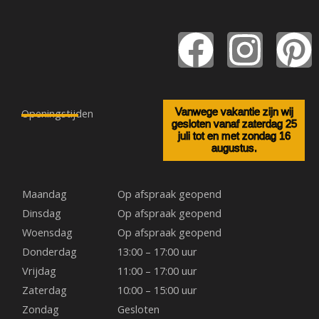
F
I
P
a
n
i
c
s
n
Openingstijden
Vanwege vakantie zijn wij
gesloten vanaf zaterdag 25
juli tot en met zondag 16
e
t
t
augustus.
b
a
e
Maandag
Op afspraak geopend
o
g
r
Dinsdag
Op afspraak geopend
Woensdag
Op afspraak geopend
o
r
e
Donderdag
13:00 – 17:00 uur
Vrijdag
11:00 – 17:00 uur
k
a
s
Zaterdag
10:00 – 15:00 uur
Zondag
Gesloten