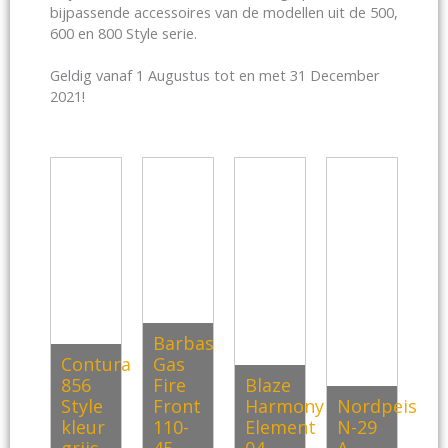
bijpassende accessoires van de modellen uit de 500,
600 en 800 Style serie.
Geldig vanaf 1 Augustus tot en met 31 December
2021!
Barbas
Contura
Gas
856
Fire
Blaze
Style
Front
Harmony
Nordpeis
kleur
110-
Element
N-29