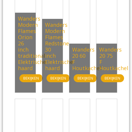
Wanders
Modern
Wanders
Flames
Modern
Orion
Flames
26
Redstone
inch
30
Wanders
Wanders
traditional
inch
20 60
20 75
Elektrische
Elektrische
F
F
haard
haard
Houtkachel
Houtkachel
BEKIJKEN
BEKIJKEN
BEKIJKEN
BEKIJKEN