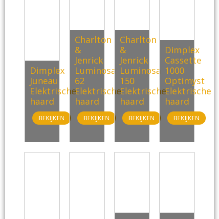
Charlton
Charlton
&
&
Dimplex
Jenrick
Jenrick
Cassette
Dimplex
Luminosa
Luminosa
1000
Juneau
62
150
Optimyst
Elektrische
Elektrische
Elektrische
Elektrische
haard
haard
haard
haard
BEKIJKEN
BEKIJKEN
BEKIJKEN
BEKIJKEN