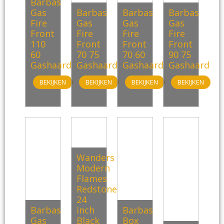
Barbas
Gas
Barbas
Barbas
Barbas
Fire
Gas
Gas
Gas
Front
Fire
Fire
Fire
110
Front
Front
Front
60
70 75
70 60
90 75
Gashaard
Gashaard
Gashaard
Gashaard
BEKIJKEN
BEKIJKEN
BEKIJKEN
BEKIJKEN
Wanders
Modern
Flames
Redstone
24
Barbas
inch
Barbas
Gas
Black
Box