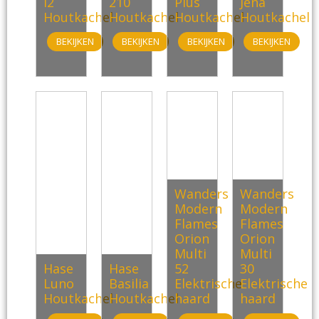
i2
210
Plus
Jena
Houtkachel
Houtkachel
Houtkachel
Houtkachel
BEKIJKEN
BEKIJKEN
BEKIJKEN
BEKIJKEN
Wanders
Wanders
Modern
Modern
Flames
Flames
Orion
Orion
Multi
Multi
Hase
Hase
52
30
Luno
Basilia
Elektrische
Elektrische
Houtkachel
Houtkachel
haard
haard