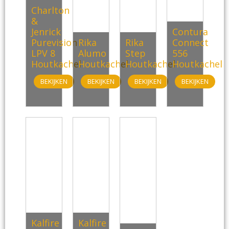
Charlton
&
Jenrick
Contura
Purevision
Rika
Rika
Connect
LPV 8
Alumo
Step
556
Houtkachel
Houtkachel
Houtkachel
Houtkachel
BEKIJKEN
BEKIJKEN
BEKIJKEN
BEKIJKEN
Kalfire
Kalfire