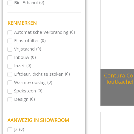
Bio-Ethanol
(
0
)
Rika
(
0
)
Schmid
(
0
)
Skantherm
(
0
)
KENMERKEN
Wanders
(
0
)
Automatische Verbranding
(
0
)
Wiking
(
0
)
Fijnstoffilter
(
0
)
Le Feu
(
0
)
Vrijstaand
(
0
)
Blaze Harmony
(
0
)
Inbouw
(
0
)
Inzet
(
0
)
Liftdeur, dicht te stoken
(
0
)
Contura Co
Houtkachel
Warmte opslag
(
0
)
Speksteen
(
0
)
Design
(
0
)
Hangend aan plafond
(
0
)
Hangend aan muur
(
0
)
AANWEZIG IN SHOWROOM
Rond
(
0
)
Ja
(
0
)
Draaibaar
(
0
)