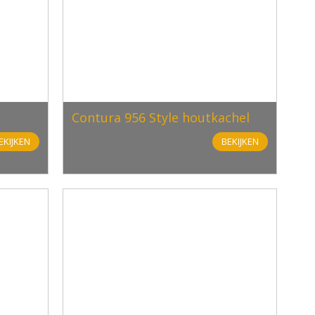
Contura 956 Style houtkachel
EKIJKEN
BEKIJKEN