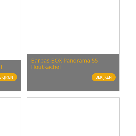
Barbas BOX Panorama 55
l
Houtkachel
EKIJKEN
BEKIJKEN