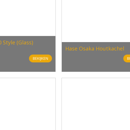
 Style (Glass)
Hase Osaka Houtkachel
BEKIJKEN
B