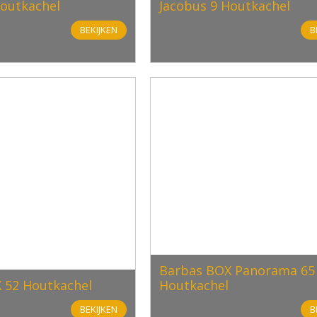
Houtkachel
Jacobus 9 Houtkachel
BEKIJKEN
B
Barbas BOX Panorama 65
 52 Houtkachel
Houtkachel
BEKIJKEN
B