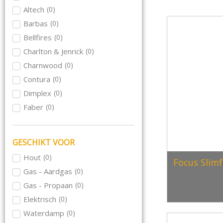
Altech
(
0
)
Barbas
(
0
)
Bellfires
(
0
)
Charlton & Jenrick
(
0
)
Charnwood
(
0
)
Contura
(
0
)
Dimplex
(
0
)
Faber
(
0
)
Focus
(
0
)
Hase
(
0
)
GESCHIKT VOOR
Hwam
(
0
)
Hout
(
0
)
Focus Slim
Jacobus
(
0
)
Gas - Aardgas
(
0
)
Kalfire
(
0
)
Gas - Propaan
(
0
)
Meteor
(
0
)
Elektrisch
(
0
)
Morso
(
0
)
Waterdamp
(
0
)
Nordpeis
(
0
)