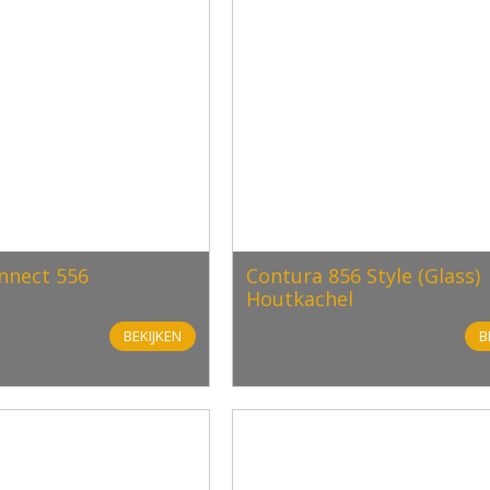
nnect 556
Contura 856 Style (Glass)
Houtkachel
BEKIJKEN
B