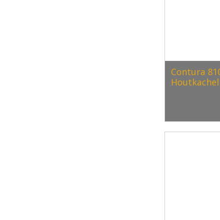
(
0
)
verbranding
Contura 810
Houtkachel