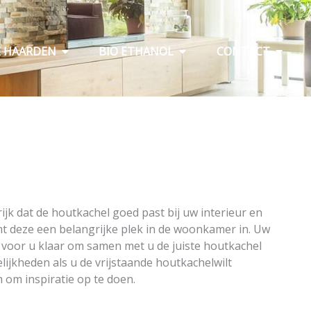
Open Elektrische haarden
Open Bio ethanol
Open C
E HAARDEN
BIO ETHANOL
CONTACT
ijk dat de houtkachel goed past bij uw interieur en
emt deze een belangrijke plek in de woonkamer in. Uw
voor u klaar om samen met u de juiste houtkachel
ijkheden als u de vrijstaande houtkachelwilt
 om inspiratie op te doen.