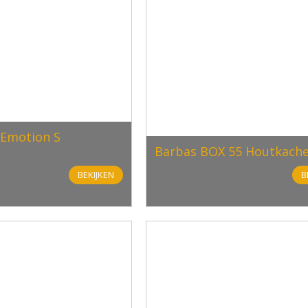
Emotion S
Barbas BOX 55 Houtkache
BEKIJKEN
B