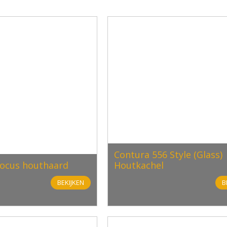
Contura 556 Style (Glass)
focus houthaard
Houtkachel
BEKIJKEN
B