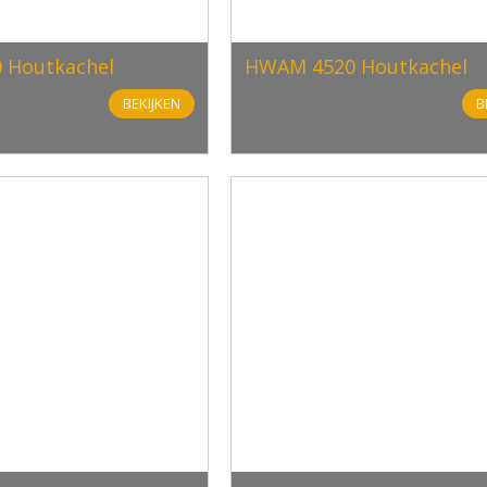
 Houtkachel
HWAM 4520 Houtkachel
BEKIJKEN
B