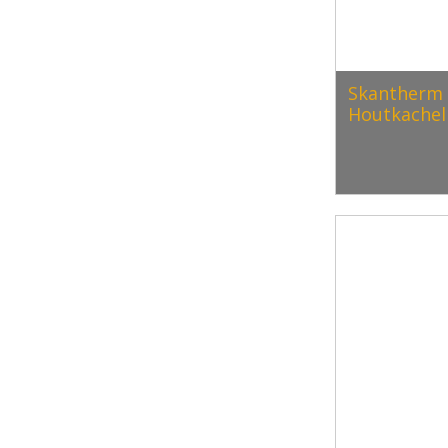
Skantherm 
Houtkachel