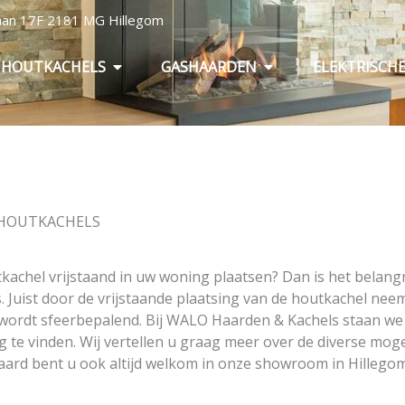
baan 17F 2181 MG Hillegom
Open Houtkachels
Open Gashaarden
HOUTKACHELS
GASHAARDEN
ELEKTRISCH
 HOUTKACHELS
kachel vrijstaand in uw woning plaatsen? Dan is het belangr
s. Juist door de vrijstaande plaatsing van de houtkachel ne
wordt sfeerbepalend. Bij WALO Haarden & Kachels staan we 
 te vinden. Wij vertellen u graag meer over de diverse mogel
raard bent u ook altijd welkom in onze showroom in Hillegom