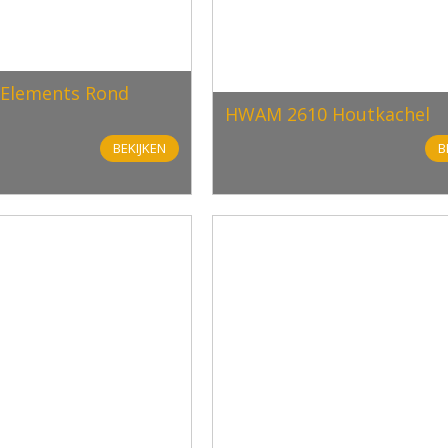
Elements Rond
HWAM 2610 Houtkachel
BEKIJKEN
B