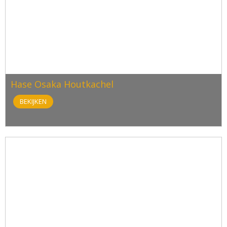
Hase Osaka Houtkachel
BEKIJKEN