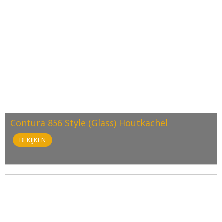
Contura 856 Style (Glass) Houtkachel
BEKIJKEN