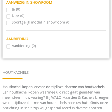
Rond
(
0
)
AANWEZIG IN SHOWROOM
Draaibaar
(
0
)
Ja
(
0
)
3-zijdig
(
0
)
Nee
(
0
)
Hoek
(
0
)
Soortgelijk model in showroom
(
0
)
Front
(
0
)
Room divider
(
0
)
AANBIEDING
Tunnel (doorkijk)
(
0
)
Horizontaal
Aanbieding
(
0
(
0
)
)
Verticaal
(
0
)
Haardmeubels
(
0
)
Maatwerk
(
0
)
Plateaus
(
0
)
HOUTKACHELS
Draaideur
(
0
)
Gietijzer
(
0
)
Houtkachel kopen: ervaar de tijdloze charme van houtkachels
Schouw combinatie
(
0
)
Een houtkachel kopen waarmee u direct gaat genieten van
meer sfeer in uw woning? Bij WALO Haarden & Kachels brengen
Speksteen en warmte opslag
(
0
)
we de tijdloze charme van houtkachels naar uw huis. Sinds onze
Optimale automatische verbranding
(
0
)
oprichting in 1995 zijn wij gespecialiseerd in diverse soorten