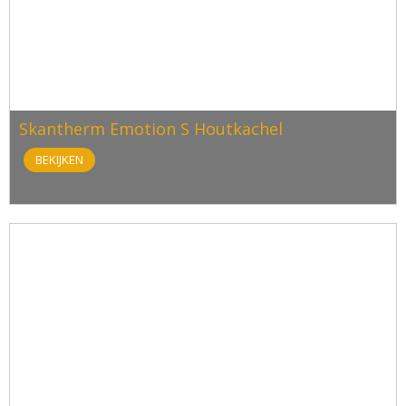
Skantherm Emotion S Houtkachel
BEKIJKEN