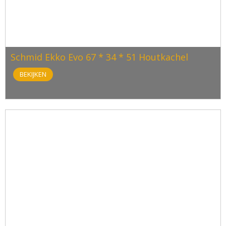
Schmid Ekko Evo 67 * 34 * 51 Houtkachel
BEKIJKEN