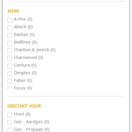
MERK
A-Fire
(
0
)
Altech
(
0
)
Barbas
(
0
)
Bellfires
(
0
)
Charlton & Jenrick
(
0
)
Charnwood
(
0
)
Contura
(
0
)
Dimplex
(
0
)
Faber
(
0
)
Focus
(
0
)
Hase
(
0
)
Hwam
(
0
)
GESCHIKT VOOR
Jacobus
(
0
)
Hout
(
0
)
Kalfire
(
0
)
Gas - Aardgas
(
0
)
Meteor
(
0
)
Gas - Propaan
(
0
)