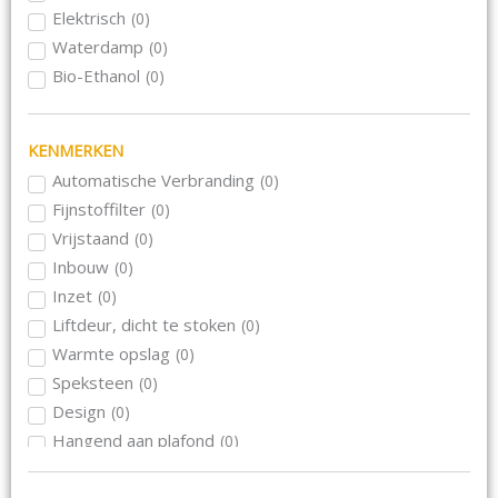
Morso
(
0
)
Elektrisch
(
0
)
Nordpeis
(
0
)
Waterdamp
(
0
)
Rika
(
0
)
Bio-Ethanol
(
0
)
Schmid
(
0
)
Skantherm
(
0
)
KENMERKEN
Wanders
(
0
)
Wiking
Automatische Verbranding
(
0
)
(
0
)
Le Feu
Fijnstoffilter
(
0
)
(
0
)
Blaze Harmony
Vrijstaand
(
0
)
(
0
)
Inbouw
(
0
)
Inzet
(
0
)
Liftdeur, dicht te stoken
(
0
)
Warmte opslag
(
0
)
Speksteen
(
0
)
Design
(
0
)
Hangend aan plafond
(
0
)
Hangend aan muur
(
0
)