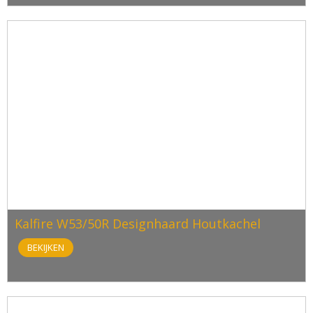
Kalfire W53/50R Designhaard Houtkachel
BEKIJKEN