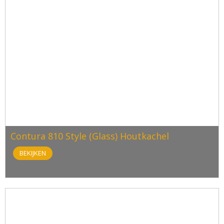
Contura 810 Style (Glass) Houtkachel
BEKIJKEN