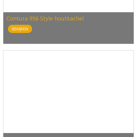
Contura 956 Style houtkachel
BEKIJKEN